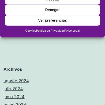
Entrada siguiente
Denegar
El RCND acerca los deportes
Ver preferencias
náuticos a los institutos de Dénia
Cookies
Política de Privacidad
Aviso Legal
Archivos
agosto 2024
julio 2024
junio 2024
mayo 2024