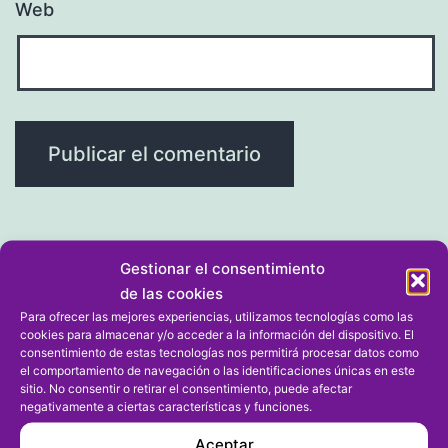
Web
Gestionar el consentimiento
Navegación
Entrada anterior
de las cookies
Para ofrecer las mejores experiencias, utilizamos tecnologías como las
El FB Dénia gana al Benissa en el
de
cookies para almacenar y/o acceder a la información del dispositivo. El
derbi comarcal en la primera
consentimiento de estas tecnologías nos permitirá procesar datos como
el comportamiento de navegación o las identificaciones únicas en este
entradas
jornada de la Liga Juvenil-Cadete
sitio. No consentir o retirar el consentimiento, puede afectar
negativamente a ciertas características y funciones.
Valenta
Aceptar