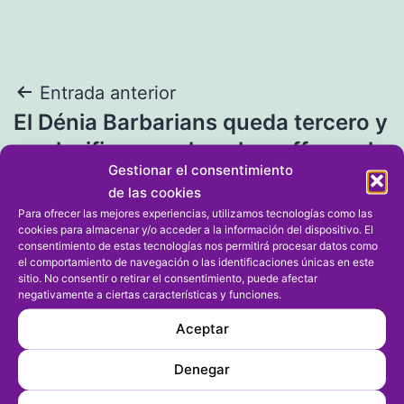
Navegación
Entrada anterior
El Dénia Barbarians queda tercero y
de
se clasifica para los play-off por el
entradas
Gestionar el consentimiento
título de liga
de las cookies
Para ofrecer las mejores experiencias, utilizamos tecnologías como las
cookies para almacenar y/o acceder a la información del dispositivo. El
Entrada siguiente
consentimiento de estas tecnologías nos permitirá procesar datos como
Los equipos veteranos del CT Dénia
el comportamiento de navegación o las identificaciones únicas en este
sitio. No consentir o retirar el consentimiento, puede afectar
y Manu Sala y Astrid Waernes
negativamente a ciertas características y funciones.
premiados en la Gala de la
Aceptar
Comunitat Valenciana
Denegar