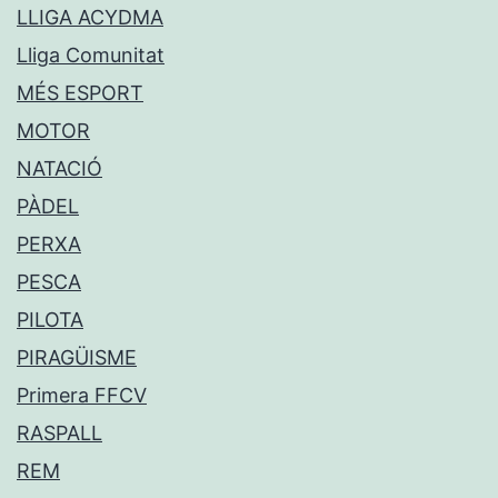
LLIGA ACYDMA
Lliga Comunitat
MÉS ESPORT
MOTOR
NATACIÓ
PÀDEL
PERXA
PESCA
PILOTA
PIRAGÜISME
Primera FFCV
RASPALL
REM