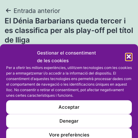
Navegació
Entrada anterior
El Dénia Barbarians queda tercer i
d'entrades
es classifica per als play-off pel títol
de lliga
Gestionar el consentiment
Entrada següent
de les cookies
Els equips veterans del CT Dénia i
Per a oferir les millors experiències, utilitzem tecnologies com les cookies
per a emmagatzemar i/o accedir a la informació del dispositiu. El
Manu Sala i Astrid Waernes
consentiment d'aquestes tecnologies ens permetrà processar dades com
el comportament de navegació o les identificacions úniques en aquest
premiats en la Gala de la Comunitat
lloc. No consentir o retirar el consentiment, pot afectar negativament
unes certes característiques i funcions.
Valenciana
Acceptar
Denegar
Vore preferències