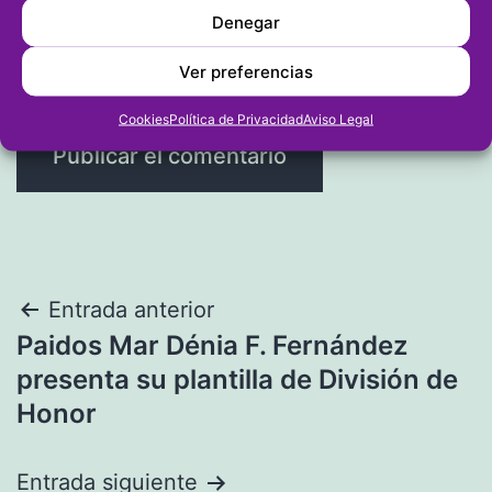
Denegar
Ver preferencias
Cookies
Política de Privacidad
Aviso Legal
Navegación
Entrada anterior
Paidos Mar Dénia F. Fernández
de
presenta su plantilla de División de
entradas
Honor
Entrada siguiente