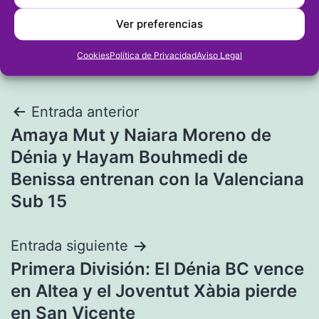
Ver preferencias
Cookies
Política de Privacidad
Aviso Legal
Navegación
Entrada anterior
Amaya Mut y Naiara Moreno de
de
Dénia y Hayam Bouhmedi de
entradas
Benissa entrenan con la Valenciana
Sub 15
Entrada siguiente
Primera División: El Dénia BC vence
en Altea y el Joventut Xàbia pierde
en San Vicente