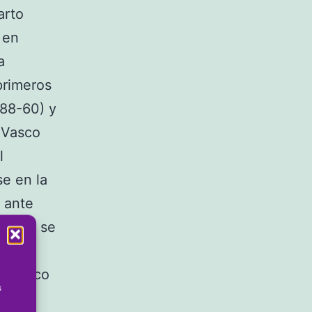
arto
 en
a
primeros
(88-60) y
s Vasco
l
se en la
n ante
ro que se
.
ís Vasco
s
utos,