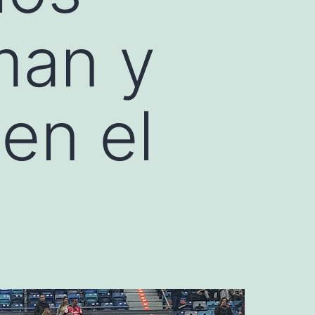
man y
 en el