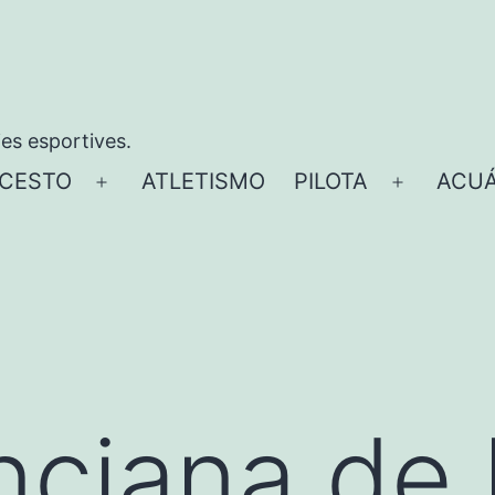
ies esportives.
CESTO
ATLETISMO
PILOTA
ACUÁ
Abrir
Abrir
el
el
menú
menú
nciana de 