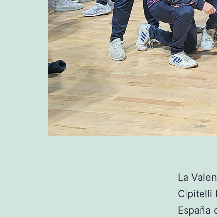
La Vale
Cipitell
España 