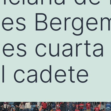
ses Berge
i es cuarta
l cadete