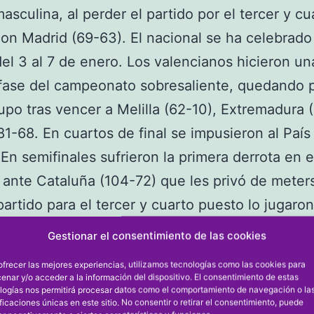
asculina, al perder el partido por el tercer y cu
on Madrid (69-63). El nacional se ha celebrado
el 3 al 7 de enero. Los valencianos hicieron un
fase del campeonato sobresaliente, quedando 
upo tras vencer a Melilla (62-10), Extremadura 
(81-68. En cuartos de final se impusieron al Paí
 En semifinales sufrieron la primera derrota en e
 ante Cataluña (104-72) que les privó de meter
l partido para el tercer y cuarto puesto lo jugaro
 perdieron de 6 puntos (69-63) en un encuent
Gestionar el consentimiento de las cookies
pó la medalla de bronce en los últimos minutos
ofrecer las mejores experiencias, utilizamos tecnologías como las cookies para
enses en el partido de cuartos de final ante Pa
enar y/o acceder a la información del dispositivo. El consentimiento de estas
logías nos permitirá procesar datos como el comportamiento de navegación o la
 la siguiente actuación: Samuel jugó 18’44” min
ificaciones únicas en este sitio. No consentir o retirar el consentimiento, puede