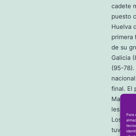
cadete m
puesto c
Huelva d
primera 
de su gr
Galicia 
(95-78).
nacional
final. E
Madrid y
les esca
Para 
Los dian
almac
tecno
tuvieron
ident