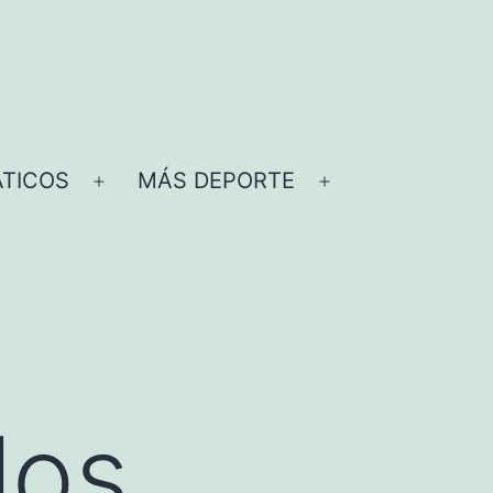
TICOS
MÁS DEPORTE
Abrir
Abrir
el
el
menú
menú
los