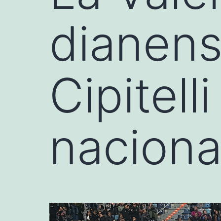
dianen
Cipitell
naciona