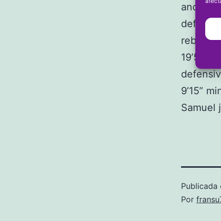
afect
anotó 4 
defensiv
rebote d
19’56” m
defensiv
9’15” mi
Samuel 
Publicada 
Por
frans