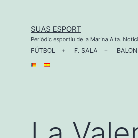
Saltar
al
contenido
SUAS ESPORT
Periòdic esportiu de la Marina Alta. Notíc
FÚTBOL
F. SALA
BALON
Abrir
Abrir
el
el
menú
menú
La Vale