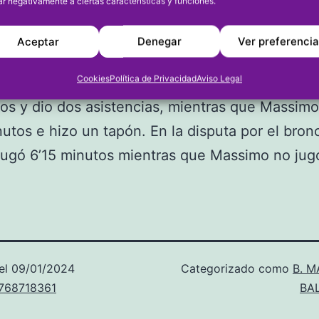
ar negativamente a ciertas características y funciones.
puntos y capturó 7 rebotes (3 ofensivos y 4
os), mientras que Massimo jugó 1’58” y capturó
Aceptar
Denegar
Ver preferenci
efensivo. En semifinales ante Cataluña, Samuel
Cookies
Política de Privacidad
Aviso Legal
inutos, anotó 4 puntos, capturó cuatro rebotes
os y dio dos asistencias, mientras que Massimo
nutos e hizo un tapón. En la disputa por el bron
jugó 6’15 minutos mientras que Massimo no jug
el
09/01/2024
Categorizado como
B. 
u768718361
BA