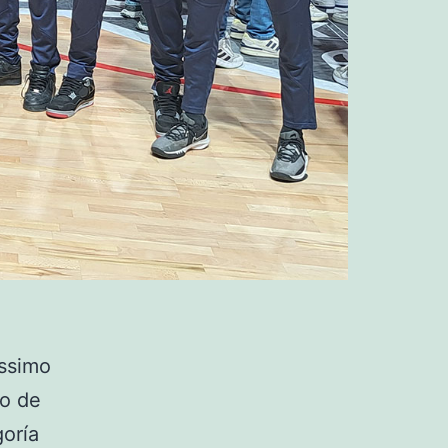
ssimo
to de
oría