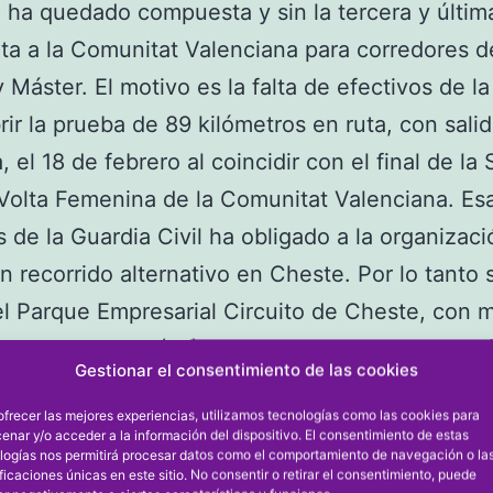
 ha quedado compuesta y sin la tercera y últim
lta a la Comunitat Valenciana para corredores de
 Máster. El motivo es la falta de efectivos de l
rir la prueba de 89 kilómetros en ruta, con sali
, el 18 de febrero al coincidir con el final de l
-Volta Femenina de la Comunitat Valenciana. Esa
s de la Guardia Civil ha obligado a la organizaci
n recorrido alternativo en Cheste. Por lo tanto 
el Parque Empresarial Circuito de Cheste, con
os de recorrido (75) y al que los corredores da
Gestionar el consentimiento de las cookies
.
ofrecer las mejores experiencias, utilizamos tecnologías como las cookies para
enar y/o acceder a la información del dispositivo. El consentimiento de estas
logías nos permitirá procesar datos como el comportamiento de navegación o la
ificaciones únicas en este sitio. No consentir o retirar el consentimiento, puede