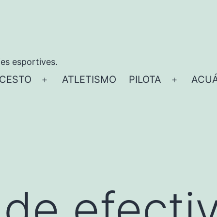
ies esportives.
CESTO
ATLETISMO
PILOTA
ACUÁ
Abrir
Abrir
el
el
menú
menú
a de efecti