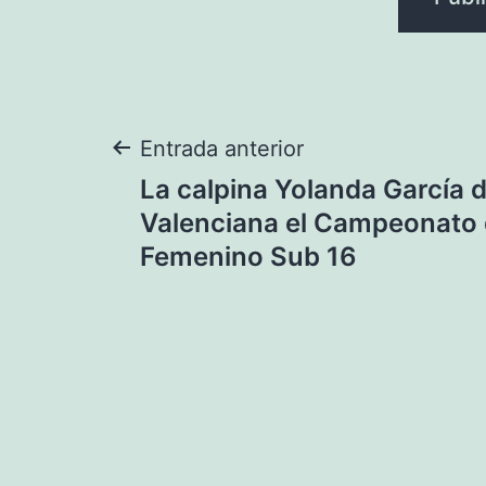
Navegación
Entrada anterior
La calpina Yolanda García d
de
Valenciana el Campeonato
Femenino Sub 16
entradas