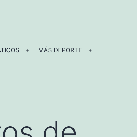
TICOS
MÁS DEPORTE
Abrir
Abrir
el
el
menú
menú
vos de