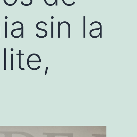
a sin la
ite,