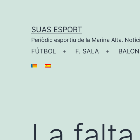
Saltar
al
contenido
SUAS ESPORT
Periòdic esportiu de la Marina Alta. Notíc
FÚTBOL
F. SALA
BALON
Abrir
Abrir
el
el
menú
menú
La falt