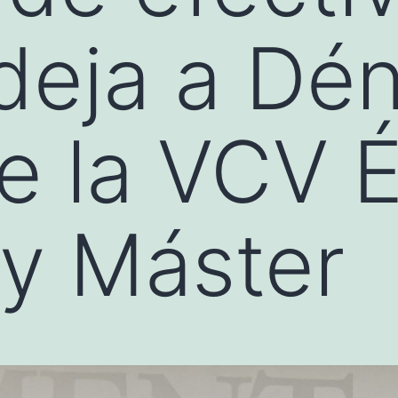
deja a Déni
e la VCV Él
 y Máster