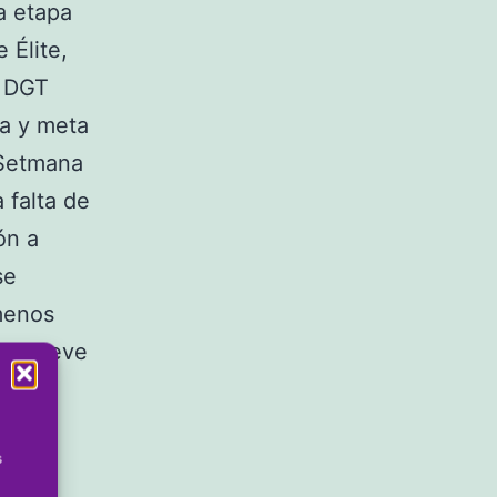
a etapa
 Élite,
a DGT
da y meta
a Setmana
 falta de
ón a
se
 menos
rán nueve
s