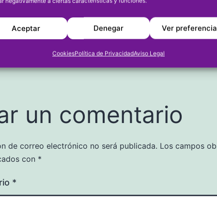
ar negativamente a ciertas características y funciones.
Aceptar
Denegar
Ver preferenci
el
09/02/2024
Categorizado como
CICL
u768718361
Cookies
Política de Privacidad
Aviso Legal
ar un comentario
ón de correo electrónico no será publicada.
Los campos obl
cados con
*
rio
*