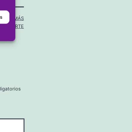
as
ISMO
,
MÁS
DEPORTE
igatorios