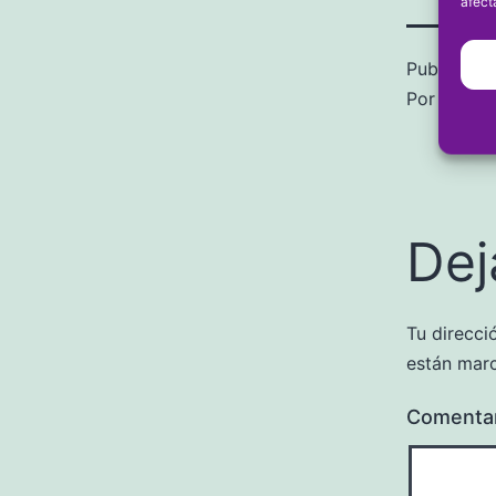
afect
Publicada 
Por
frans
Dej
Tu direcci
están mar
Comenta