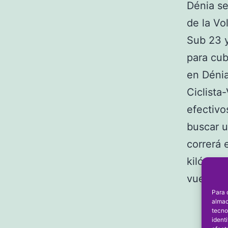
Dénia se
de la Vo
Sub 23 y
para cub
en Dénia
Ciclista
efectivo
buscar u
correrá 
kilómetr
vueltas
Para 
almac
tecno
ident