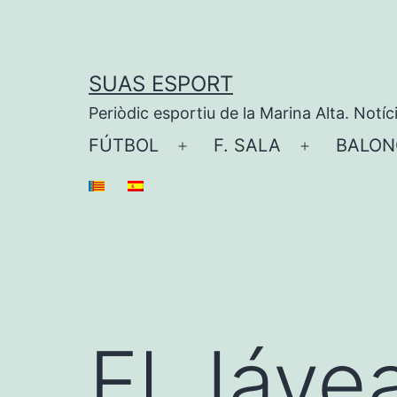
Saltar
al
contenido
SUAS ESPORT
Periòdic esportiu de la Marina Alta. Notíc
FÚTBOL
F. SALA
BALON
Abrir
Abrir
el
el
menú
menú
El Jáve