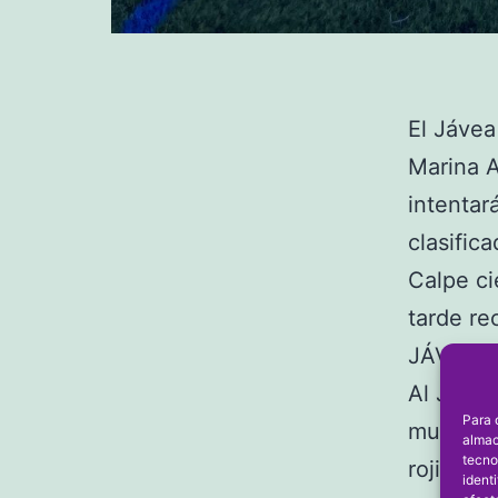
El Jávea
Marina A
intentar
clasific
Calpe ci
tarde re
JÁVEA-
Al Jávea
Para 
muy comp
almac
tecno
rojiblan
ident