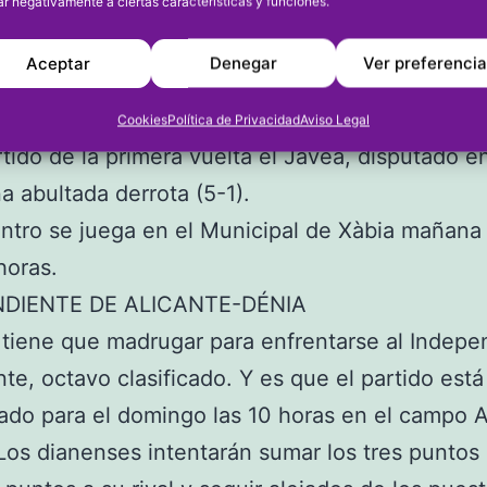
ar negativamente a ciertas características y funciones.
, son colistas y están a tres puntos de la salva
s muy difícil pero el equipo de Julio Ivorra, que
Aceptar
Denegar
Ver preferenci
ntarse en el banquillo tras ser expulsado en Dé
ar la sorpresa y que los tres puntos se queden 
Cookies
Política de Privacidad
Aviso Legal
rtido de la primera vuelta el Jávea, disputado e
na abultada derrota (5-1).
ntro se juega en el Municipal de Xàbia mañana
 horas.
NDIENTE DE ALICANTE-DÉNIA
 tiene que madrugar para enfrentarse al Indepe
nte, octavo clasificado. Y es que el partido está
do para el domingo las 10 horas en el campo 
Los dianenses intentarán sumar los tres puntos 