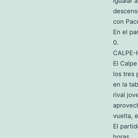
igualar 
descenso
con Paco
En el pa
0.
CALPE-
El Calpe
los tres
en la ta
rival jo
aprovech
vuelta, 
El parti
horas.