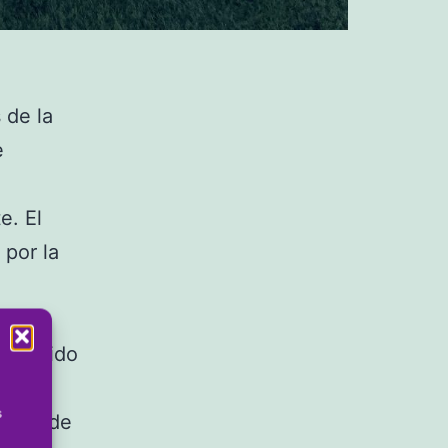
 de la
e
e. El
 por la
n partido
os
s
estos de