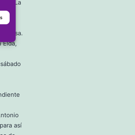
ción. La
 no
as
nia,
en casa.
n Elda,
 sábado
ndiente
Antonio
para así