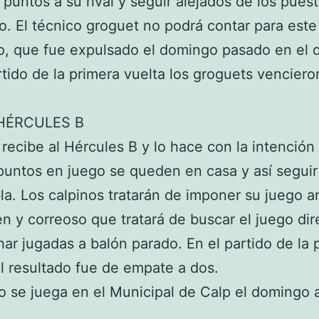
a puntos a su rival y seguir alejados de los pues
. El técnico groguet no podrá contar para est
, que fue expulsado el domingo pasado en el d
rtido de la primera vuelta los groguets venciero
HÉRCULES B
 recibe al Hércules B y lo hace con la intención
 puntos en juego se queden en casa y así seguir
bla. Los calpinos tratarán de imponer su juego a
ven y correoso que tratará de buscar el juego dir
ar jugadas a balón parado. En el partido de la 
el resultado fue de empate a dos.
do se juega en el Municipal de Calp el domingo a