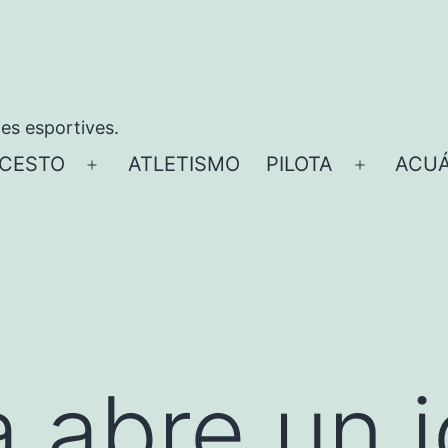
ies esportives.
CESTO
ATLETISMO
PILOTA
ACUÁ
Abrir
Abrir
el
el
menú
menú
a abre un 