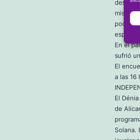
afect
descenso
misión e
podrá se
espera d
En el pa
sufrió u
El encue
a las 16
INDEPE
El Dénia
de Alica
programa
Solana. 