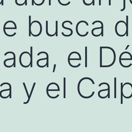
ue busca d
da, el Dé
 y el Calp