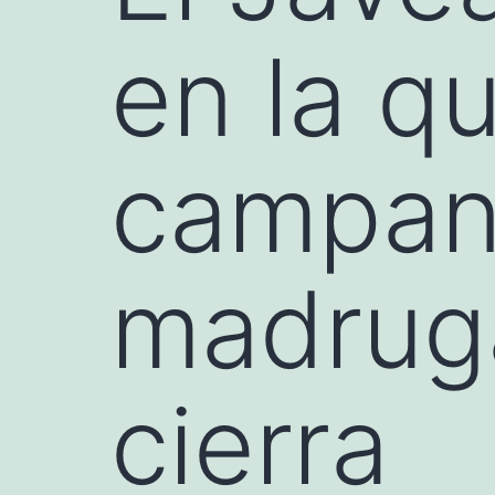
en la q
campana
madruga
cierra