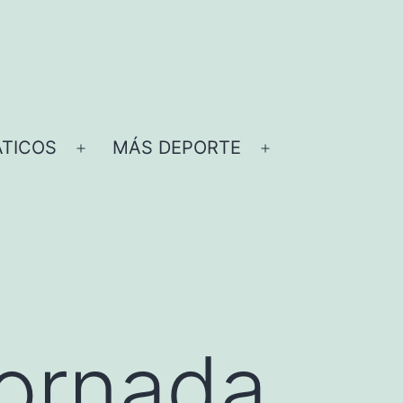
TICOS
MÁS DEPORTE
Abrir
Abrir
el
el
menú
menú
jornada