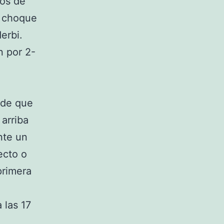
tos de
e choque
erbi.
n por 2-
 de que
 arriba
nte un
ecto o
primera
 las 17