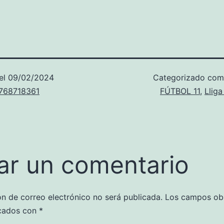
el
09/02/2024
Categorizado co
u768718361
FÚTBOL 11
,
Llig
ar un comentario
ón de correo electrónico no será publicada.
Los campos obl
cados con
*