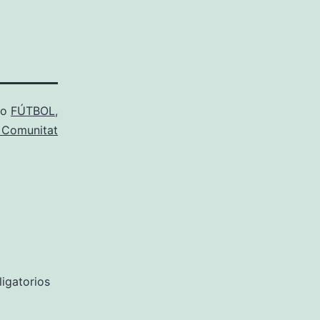
mo
FÚTBOL
,
a Comunitat
igatorios