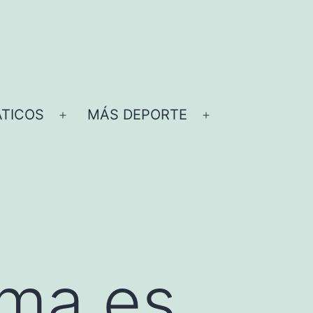
TICOS
MÁS DEPORTE
Abrir
Abrir
el
el
menú
menú
mma es