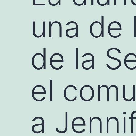
una de 
de la S
el comu
a Jenn