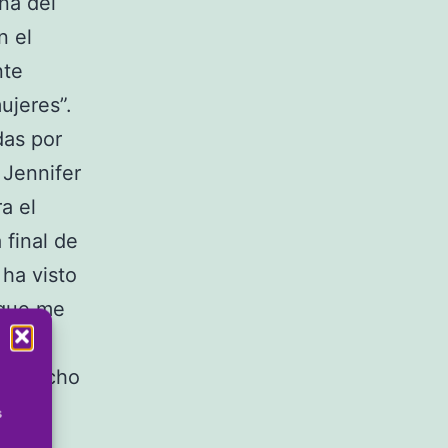
na del
n el
nte
ujeres”.
das por
 Jennifer
a el
 final de
ha visto
 que me
a y mucho
s
y las