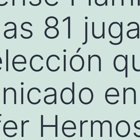
las 81 jug
elección q
nicado en
ifer Herm