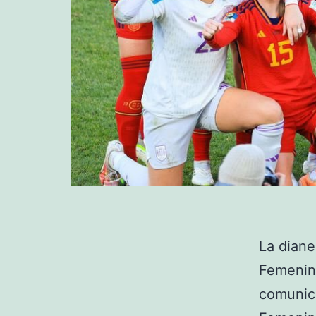
La diane
Femenino
comunica