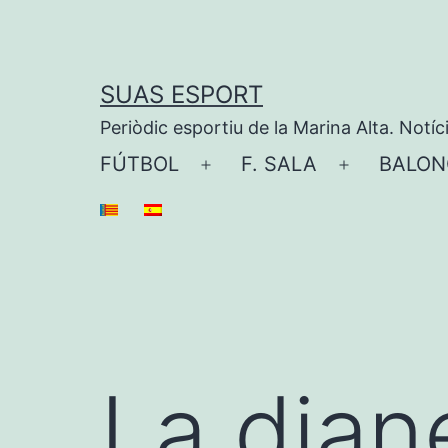
Saltar
al
contenido
SUAS ESPORT
Periòdic esportiu de la Marina Alta. Notíc
FÚTBOL
F. SALA
BALON
Abrir
Abrir
el
el
menú
menú
La dia