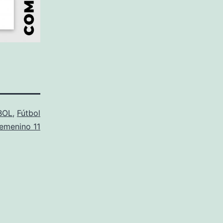
BOL
,
Fútbol
emenino 11