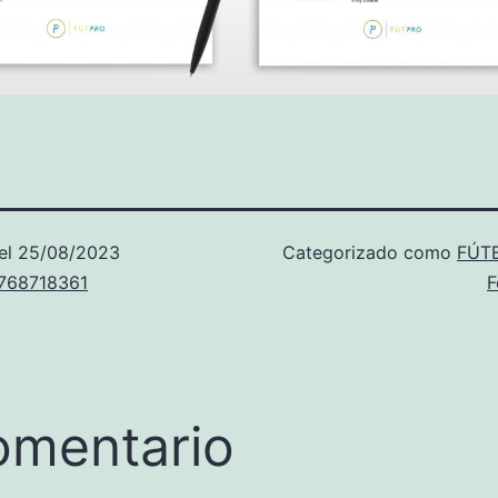
el
25/08/2023
Categorizado como
FÚT
u768718361
F
omentario