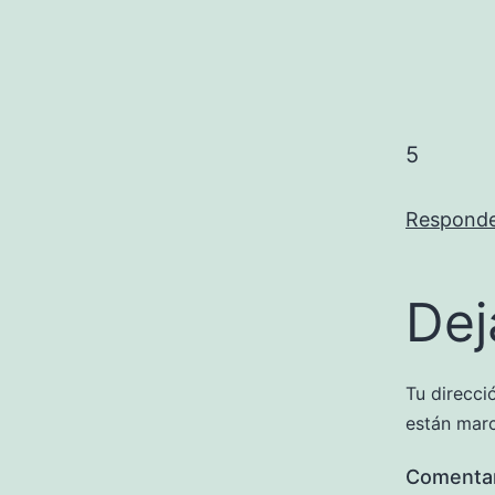
5
Respond
Dej
Tu direcci
están mar
Comenta