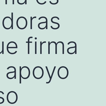
adoras
ue firma
 apoyo
oso