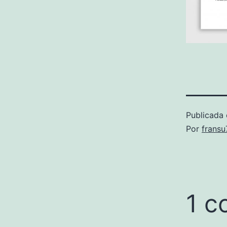
Publicada 
Por
frans
1 c