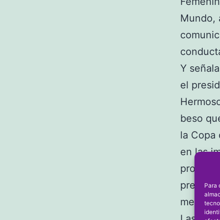
Femenin
Mundo, 
comunica
conducta
Y señala
el presi
Hermoso 
beso que
la Copa 
en las 
propinó 
presiden
Para 
almac
menos qu
tecno
ident
Las 81 j