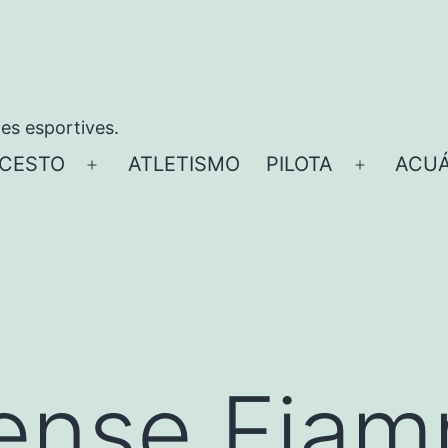
ies esportives.
CESTO
ATLETISMO
PILOTA
ACUÁ
Abrir
Abrir
el
el
menú
menú
nense Fia