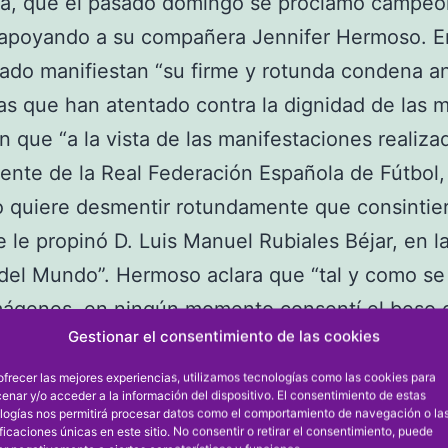
a, que el pasado domingo se proclamó campeo
apoyando a su compañera Jennifer Hermoso. E
do manifiestan “su firme y rotunda condena a
s que han atentado contra la dignidad de las m
n que “a la vista de las manifestaciones realiza
dente de la Real Federación Española de Fútbol,
quiere desmentir rotundamente que consintier
 le propinó D. Luis Manuel Rubiales Béjar, en la
del Mundo”. Hermoso aclara que “tal y como se 
imágenes, en ningún momento consentí el beso
Gestionar el consentimiento de las cookies
y por supuesto, en ningún caso busqué alzar al
te. No tolero que se ponga en duda mi palabr
ofrecer las mejores experiencias, utilizamos tecnologías como las cookies para
enar y/o acceder a la información del dispositivo. El consentimiento de estas
e se inventen palabras que no he dicho”.
logías nos permitirá procesar datos como el comportamiento de navegación o la
ificaciones únicas en este sitio. No consentir o retirar el consentimiento, puede
ugadoras, las 23 que son campeonas del Mundo 