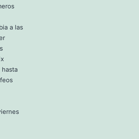
meros
ia a las
er
s
ix
l hasta
ofeos
viernes
.