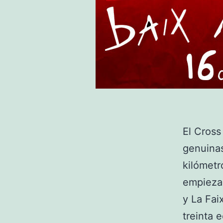
El Cross
genuinas
kilómetr
empieza 
y La Fai
treinta 