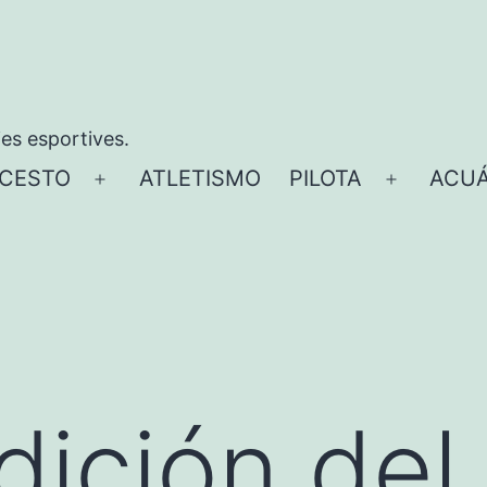
ies esportives.
CESTO
ATLETISMO
PILOTA
ACUÁ
Abrir
Abrir
el
el
menú
menú
dición del