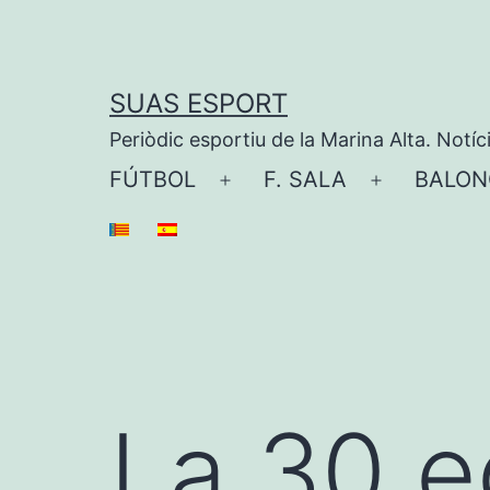
Saltar
al
contenido
SUAS ESPORT
Periòdic esportiu de la Marina Alta. Notíc
FÚTBOL
F. SALA
BALON
Abrir
Abrir
el
el
menú
menú
La 30 e