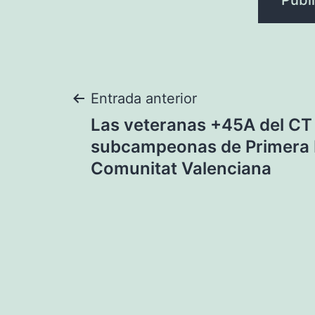
Navegación
Entrada anterior
Las veteranas +45A del CT
de
subcampeonas de Primera D
Comunitat Valenciana
entradas