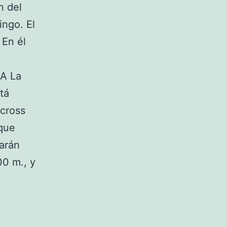
n del
ngo. El
 En él
CA La
tá
 cross
 que
arán
00 m., y