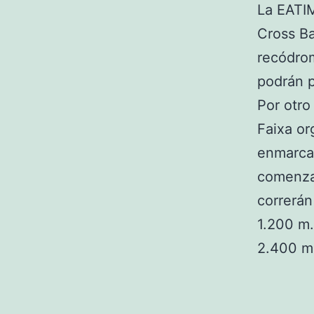
La EATIM
Cross Ba
recódrom
podrán p
Por otro
Faixa or
enmarcad
comenzar
correrán
1.200 m.
2.400 m.