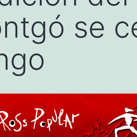
ntgó se c
ingo