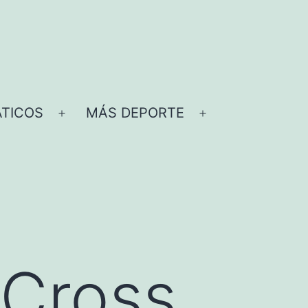
TICOS
MÁS DEPORTE
Abrir
Abrir
el
el
menú
menú
 Cross