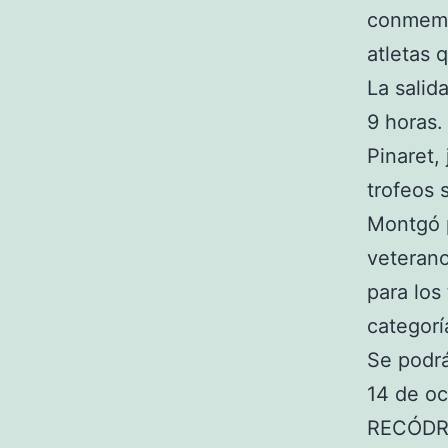
conmemor
atletas 
La salid
9 horas.
Pinaret,
trofeos s
Montgó p
veterano
para los
categorí
Se podrá
14 de oc
RECÓDR