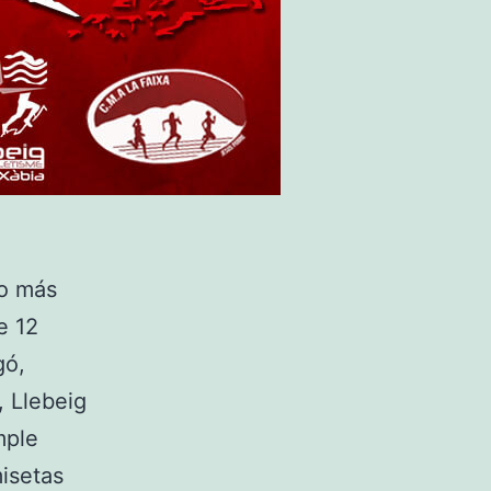
mo más
e 12
gó,
, Llebeig
mple
isetas