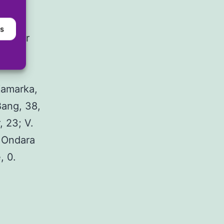
en
as
leador
el
 Kamarka,
Bang, 38,
 23; V.
y Ondara
e, 0.