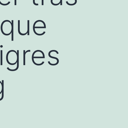
 que
igres
g