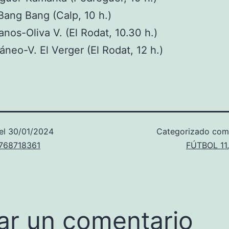
Bang Bang (Calp, 10 h.)
nos-Oliva V. (El Rodat, 10.30 h.)
áneo-V. El Verger (El Rodat, 12 h.)
el
30/01/2024
Categorizado co
u768718361
FÚTBOL 11
ar un comentario