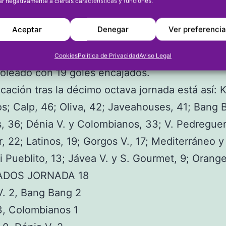
ar negativamente a ciertas características y funciones.
 ser el pichichi de la liga con 24 goles. Le sigu
Attari con 23 (Denigres) y Joan Kilian Soler
Aceptar
Denegar
Ver preferenci
ouses) con 15. Kamarka es el equipo máximo go
peonato con 72 goles marcados y Javeahouses 
Cookies
Política de Privacidad
Aviso Legal
oleado con 19 goles encajados.
ficación tras la décimo octava jornada está así:
s; Calp, 46; Oliva, 42; Javeahouses, 41; Bang 
, 36; Dénia V. y Colombianos, 33; V. Pedreguer,
r, 22; Latinos, 19; Gorgos V., 17; Mediterráneo 
Mi Pueblito, 13; Jávea V. y S. Gourmet, 9; Orang
ADOS JORNADA 18
V. 2, Bang Bang 2
3, Colombianos 1