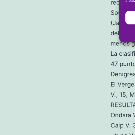
afect
recupera
Soufian 
(Javeah
del cam
menos g
La clasi
47 punto
Denigres
El Verge
V., 15; 
RESULT
Ondara 
Calp V. 