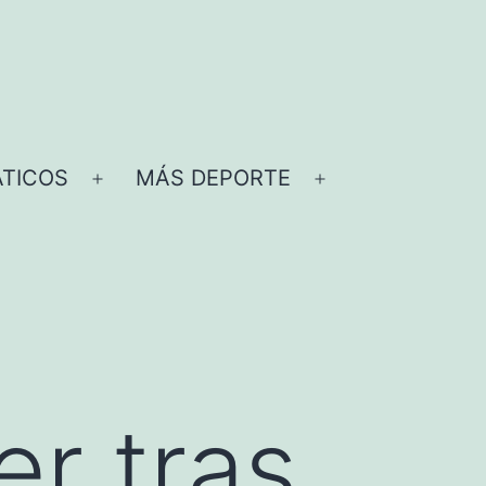
TICOS
MÁS DEPORTE
Abrir
Abrir
el
el
menú
menú
er tras