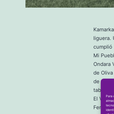
Kamarka 
liguera.
cumplió 
Mi Puebl
Ondara V
de Oliva
de Gorgo
tabla. A
Para 
El Verge
almac
tecno
Ferran M
ident