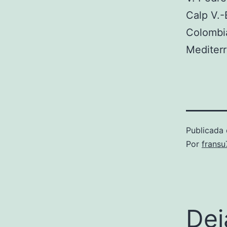
Calp V.-
Colombia
Mediterr
Publicada 
Por
frans
Dej