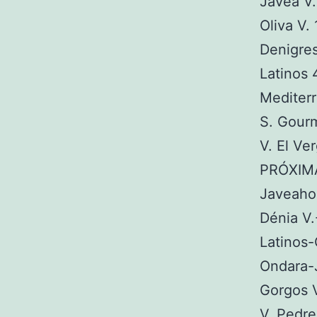
Jávea V.
Oliva V.
Denigres
Latinos 
Mediterr
S. Gourm
V. El Ve
PRÓXIM
Javeaho
Dénia V.
Latinos-
Ondara-J
Gorgos V
V. Pedre