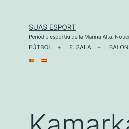
Saltar
al
contenido
SUAS ESPORT
Periòdic esportiu de la Marina Alta. Notíc
FÚTBOL
F. SALA
BALON
Abrir
Abrir
el
el
menú
menú
Kamarka