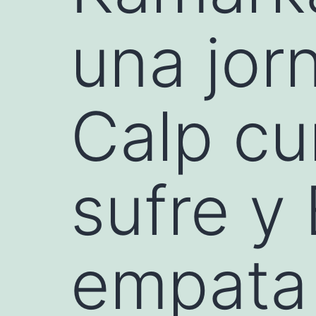
una jor
Calp cu
sufre y
empat