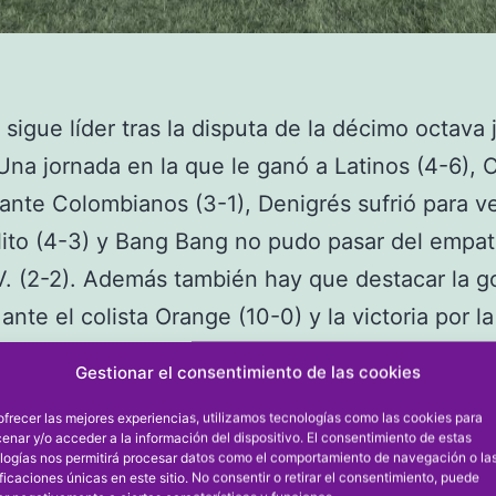
sigue líder tras la disputa de la décimo octava 
 Una jornada en la que le ganó a Latinos (4-6), 
ante Colombianos (3-1), Denigrés sufrió para v
ito (4-3) y Bang Bang no pudo pasar del empa
. (2-2). Además también hay que destacar la g
 ante el colista Orange (10-0) y la victoria por l
s V. ante Mediterráneo, que le permite superar
Gestionar el consentimiento de las cookies
sí como la victoria por la mínima de Javeahouse
ofrecer las mejores experiencias, utilizamos tecnologías como las cookies para
r.
enar y/o acceder a la información del dispositivo. El consentimiento de estas
logías nos permitirá procesar datos como el comportamiento de navegación o la
onzó (Kamarka), que marcó tres goles el domi
ificaciones únicas en este sitio. No consentir o retirar el consentimiento, puede