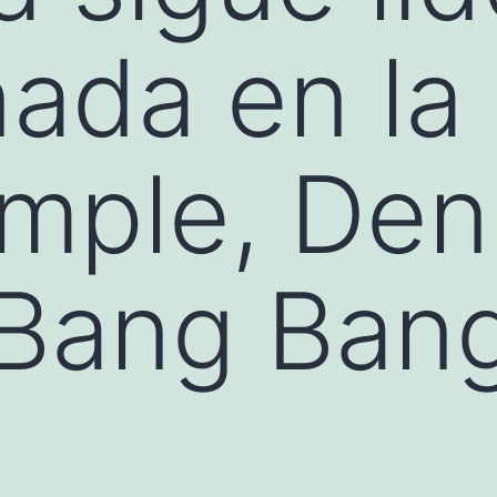
nada en la
mple, Den
 Bang Ban
a