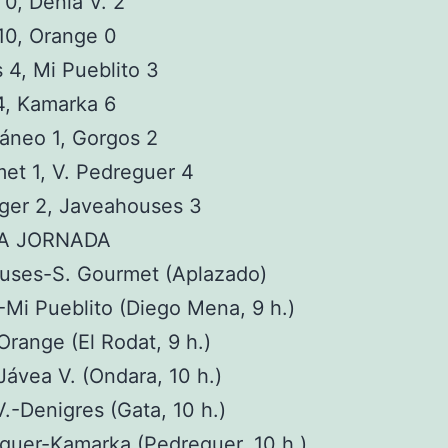
 0, Dénia V. 2
 10, Orange 0
 4, Mi Pueblito 3
4, Kamarka 6
áneo 1, Gorgos 2
et 1, V. Pedreguer 4
rger 2, Javeahouses 3
A JORNADA
uses-S. Gourmet (Aplazado)
-Mi Pueblito (Diego Mena, 9 h.)
Orange (El Rodat, 9 h.)
ávea V. (Ondara, 10 h.)
.-Denigres (Gata, 10 h.)
guer-Kamarka (Pedreguer, 10 h.)