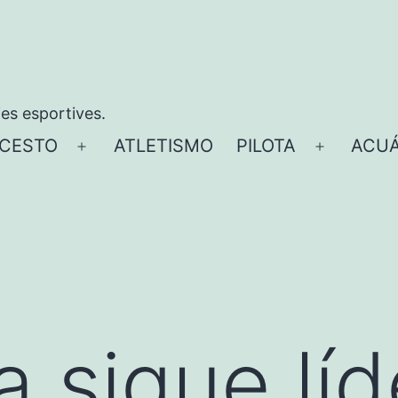
ies esportives.
CESTO
ATLETISMO
PILOTA
ACUÁ
Abrir
Abrir
el
el
menú
menú
 sigue líd