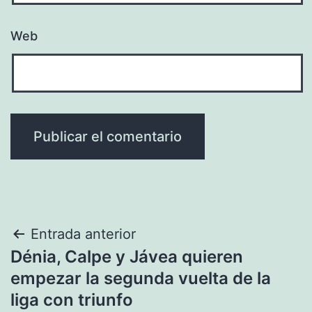
Web
Navegación
Entrada anterior
Dénia, Calpe y Jávea quieren
de
empezar la segunda vuelta de la
entradas
liga con triunfo