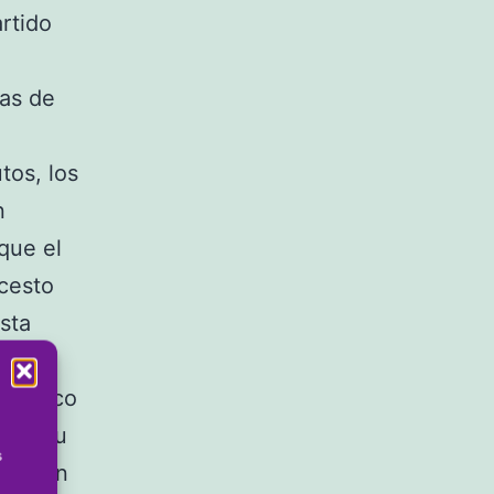
rtido
ras de
tos, los
n
que el
ncesto
sta
os cinco
a de su
s
izó con