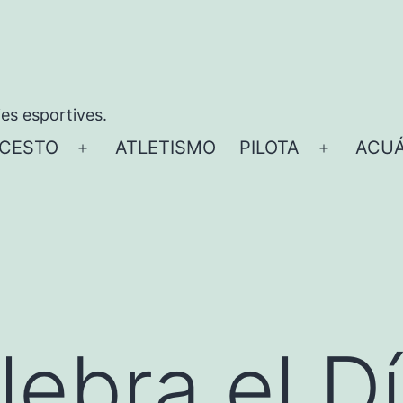
ies esportives.
CESTO
ATLETISMO
PILOTA
ACUÁ
Abrir
Abrir
el
el
menú
menú
lebra el Dí