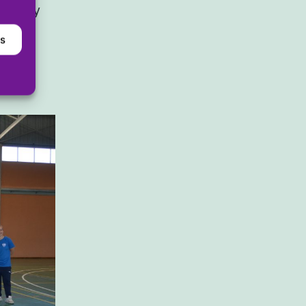
ocios y
as
ada
n,