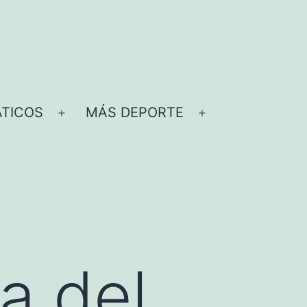
TICOS
MÁS DEPORTE
Abrir
Abrir
el
el
menú
menú
a del