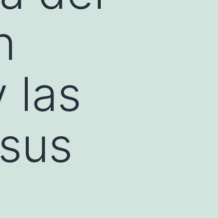
n
 las
 sus