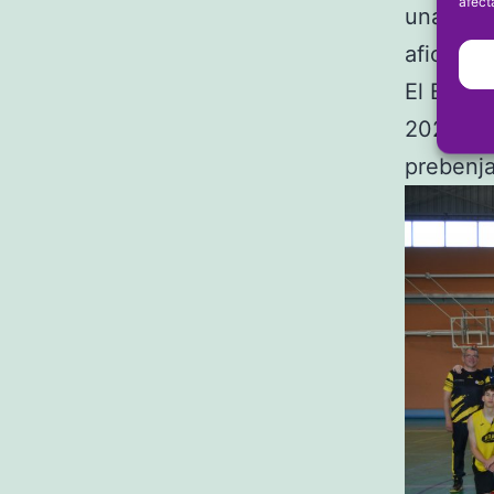
afect
una comi
aficiona
El Bàsqu
2023-202
prebenj