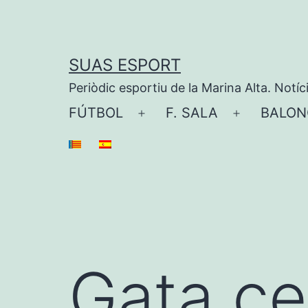
Saltar
al
contenido
SUAS ESPORT
Periòdic esportiu de la Marina Alta. Notíc
FÚTBOL
F. SALA
BALON
Abrir
Abrir
el
el
menú
menú
Gata ce