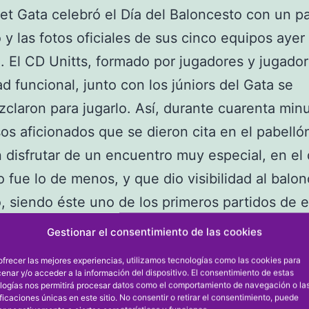
et Gata celebró el Día del Baloncesto con un pa
o y las fotos oficiales de sus cinco equipos ayer
 El CD Unitts, formado por jugadores y jugado
ad funcional, junto con los júniors del Gata se
claron para jugarlo. Así, durante cuarenta minu
s aficionados que se dieron cita en el pabelló
 disfrutar de un encuentro muy especial, en el 
o fue lo de menos, y que dio visibilidad al balo
o, siendo éste uno de los primeros partidos de e
ue se juegan en la Marina Alta.
Gestionar el consentimiento de las cookies
da dominical se inició con la fotos oficiales de l
ofrecer las mejores experiencias, utilizamos tecnologías como las cookies para
del club que preside María Monfort, así como l
enar y/o acceder a la información del dispositivo. El consentimiento de estas
logías nos permitirá procesar datos como el comportamiento de navegación o la
rectiva. Continuó con el partido inclusivo y final
ificaciones únicas en este sitio. No consentir o retirar el consentimiento, puede