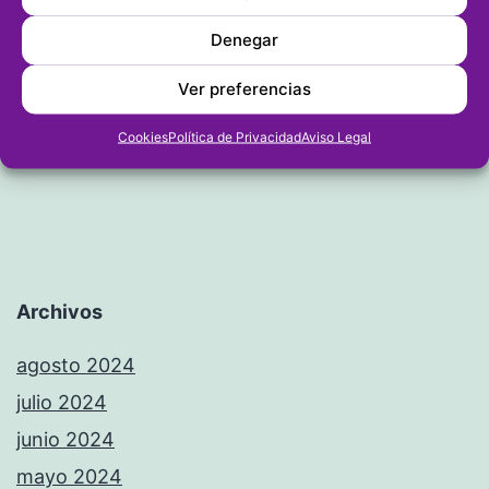
Chira (Gata) ganan la tercera
Denegar
prueba del Circuit Sub 16 Marina
Ver preferencias
Alta
Cookies
Política de Privacidad
Aviso Legal
Archivos
agosto 2024
julio 2024
junio 2024
mayo 2024