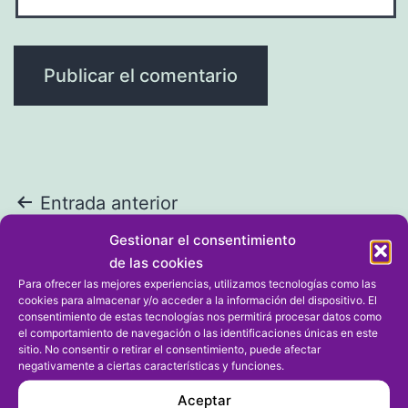
Navegación
Entrada anterior
La última etapa de la Volta a la
de
Gestionar el consentimiento
Comunitat para Élite, Sub 23 y
de las cookies
entradas
Máster se disputa en Dénia el 18 de
Para ofrecer las mejores experiencias, utilizamos tecnologías como las
cookies para almacenar y/o acceder a la información del dispositivo. El
febrero
consentimiento de estas tecnologías nos permitirá procesar datos como
el comportamiento de navegación o las identificaciones únicas en este
sitio. No consentir o retirar el consentimiento, puede afectar
negativamente a ciertas características y funciones.
Entrada siguiente
Villareal (Dénia), Pérez (Gata) y
Aceptar