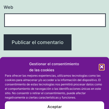
Web
Gestionar el consentimiento
de las cookies
Navegación
Entrada anterior
Para ofrecer las mejores experiencias, utilizamos tecnologías como las
cookies para almacenar y/o acceder a la información del dispositivo. El
Dénia-Xorret de Catí será una de las
consentimiento de estas tecnologías nos permitirá procesar datos como
de
el comportamiento de navegación o las identificaciones únicas en este
etapas más duras de La Vuelta con
sitio. No consentir o retirar el consentimiento, puede afectar
entradas
negativamente a ciertas características y funciones.
cinco puertos de montaña
Aceptar