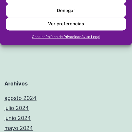
Entrada siguiente
Denegar
El Calpe cae en los penaltis y se
Ver preferencias
despide de La Nostra Copa
Cookies
Política de Privacidad
Aviso Legal
Archivos
agosto 2024
julio 2024
junio 2024
mayo 2024