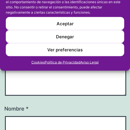
el comportamiento de navegación o las identificaciones únicas en este
sitio. No consentir o retirar el consentimiento, puede afectar
negativamente a ciertas características y funciones.
Tu dirección de correo electrónico no será publicada.
Los campos obligatorios están marcados con
*
Aceptar
Denegar
Comentario
*
Ver preferencias
Cookies
Política de Privacidad
Aviso Legal
Nombre
*