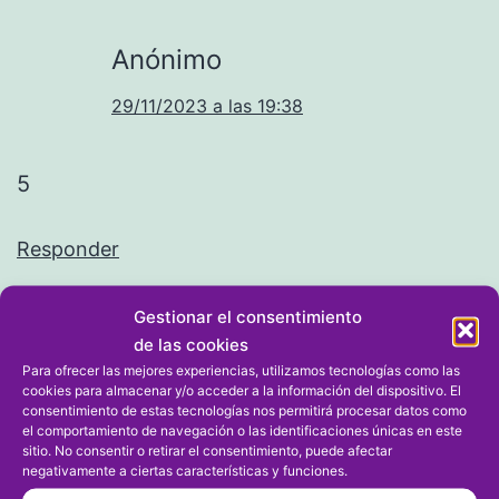
Anónimo
29/11/2023 a las 19:38
5
Responder
Gestionar el consentimiento
Dejar un comentario
de las cookies
Para ofrecer las mejores experiencias, utilizamos tecnologías como las
cookies para almacenar y/o acceder a la información del dispositivo. El
Tu dirección de correo electrónico no será publicada.
consentimiento de estas tecnologías nos permitirá procesar datos como
el comportamiento de navegación o las identificaciones únicas en este
Los campos obligatorios están marcados con
*
sitio. No consentir o retirar el consentimiento, puede afectar
negativamente a ciertas características y funciones.
Comentario
*