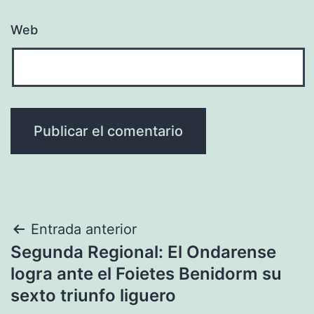
Web
Navegación
Entrada anterior
Segunda Regional: El Ondarense
de
logra ante el Foietes Benidorm su
entradas
sexto triunfo liguero