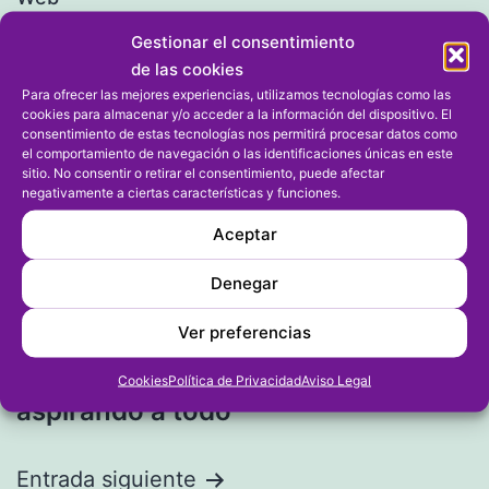
Gestionar el consentimiento
de las cookies
Para ofrecer las mejores experiencias, utilizamos tecnologías como las
cookies para almacenar y/o acceder a la información del dispositivo. El
consentimiento de estas tecnologías nos permitirá procesar datos como
el comportamiento de navegación o las identificaciones únicas en este
sitio. No consentir o retirar el consentimiento, puede afectar
negativamente a ciertas características y funciones.
Aceptar
Denegar
Navegación
Entrada anterior
Ver preferencias
La victoria es el objetivo Dénia BC
de
ante el Moixent para seguir
Cookies
Política de Privacidad
Aviso Legal
entradas
aspirando a todo
Entrada siguiente