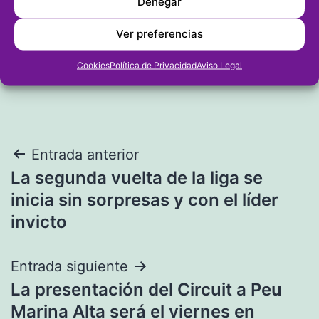
Denegar
Ver preferencias
Cookies
Política de Privacidad
Aviso Legal
Navegación
Entrada anterior
La segunda vuelta de la liga se
de
inicia sin sorpresas y con el líder
entradas
invicto
Entrada siguiente
La presentación del Circuit a Peu
Marina Alta será el viernes en