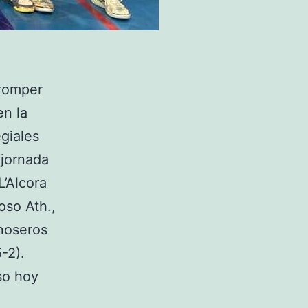
 romper
en la
giales
 jornada
L’Alcora
oso Ath.,
inoseros
5-2).
so hoy