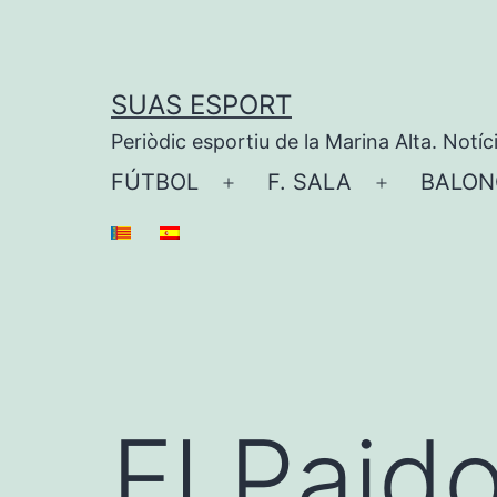
Saltar
al
contenido
SUAS ESPORT
Periòdic esportiu de la Marina Alta. Notíc
FÚTBOL
F. SALA
BALON
Abrir
Abrir
el
el
menú
menú
El Paid