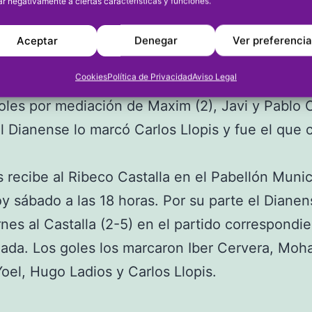
ar negativamente a ciertas características y funciones.
giales se impusieron en un encuentro que est
 en el primer tiempo que finalizó sin goles, a p
Aceptar
Denegar
Ver preferenci
s mejores ocasiones. En la segunda parte, los j
Cookies
Política de Privacidad
Aviso Legal
s sí estuvieron más finos de cara a gol y marca
oles por mediación de Maxim (2), Javi y Pablo 
el Dianense lo marcó Carlos Llopis y fue el que c
s recibe al Ribeco Castalla en el Pabellón Munic
y sábado a las 18 horas. Por su parte el Diane
rnes al Castalla (2-5) en el partido correspondi
nada. Los goles los marcaron Iber Cervera, Mo
oel, Hugo Ladios y Carlos Llopis.