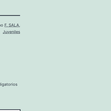
mo
F. SALA
,
Juveniles
igatorios