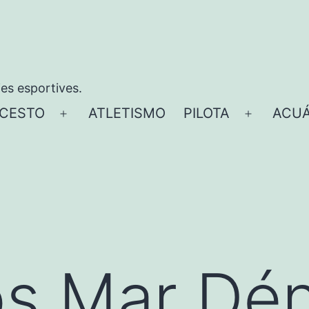
ies esportives.
CESTO
ATLETISMO
PILOTA
ACUÁ
Abrir
Abrir
el
el
menú
menú
os Mar Dén