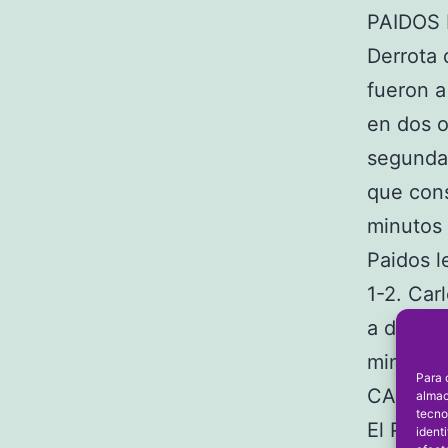
PAIDOS 
Derrota 
fueron a
en dos o
segunda 
que cons
minutos 
Paidos l
1-2. Car
a dos. L
minutos 
Para 
CADETES
almac
tecno
El Paido
ident