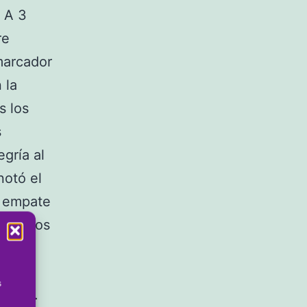
 A 3
re
marcador
 la
s los
s
gría al
notó el
l empate
ta de dos
s
egoría.