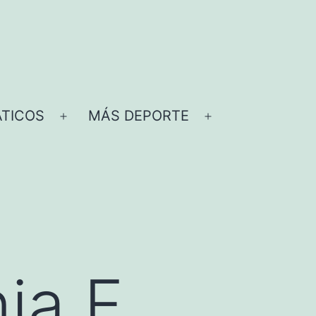
TICOS
MÁS DEPORTE
Abrir
Abrir
el
el
menú
menú
ia F.