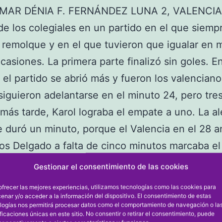
MAR DÉNIA F. FERNÁNDEZ LUNA 2, VALENCIA
de los colegiales en un partido en el que siemp
 remolque y en el que tuvieron que igualar en 
casiones. La primera parte finalizó sin goles. En
el partido se abrió más y fueron los valenciano
iguieron adelantarse en el minuto 24, pero tre
más tarde, Karol lograba el empate a uno. La ale
e duró un minuto, porque el Valencia en el 28 a
los Delgado a falta de cinco minutos marcaba e
os colegiales buscaron el gol del triunfo y a fal
Gestionar el consentimiento de las cookies
para el final encajaron el tercero.
ofrecer las mejores experiencias, utilizamos tecnologías como las cookies para
: DIANENSE 1, PAIDOS 4
enar y/o acceder a la información del dispositivo. El consentimiento de estas
logías nos permitirá procesar datos como el comportamiento de navegación o la
s venció al Dianense en el duelo local de la cat
ificaciones únicas en este sitio. No consentir o retirar el consentimiento, puede