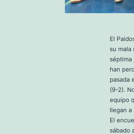
El Paido
su mala 
séptima 
han perd
pasada e
(9-2). N
equipo q
llegan a
El encue
sábado a