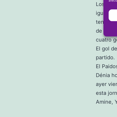
afect
Los cole
igualado
tener la
de Paido
cuatro g
El gol d
partido.
El Paido
Dénia ho
ayer vie
esta jor
Amine, Y