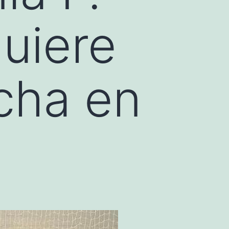
uiere
cha en