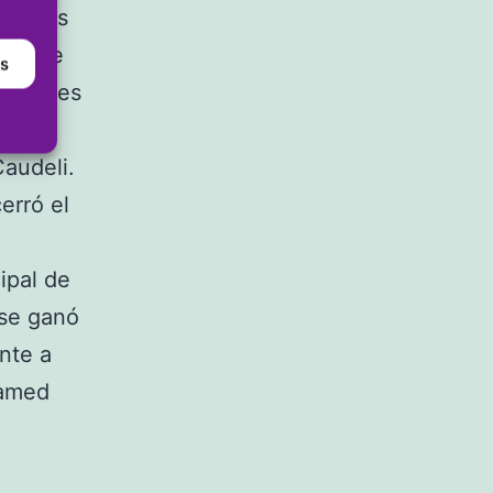
uvo más
esar de
as
ugadores
ron
Caudeli.
erró el
ipal de
nse ganó
ente a
hamed