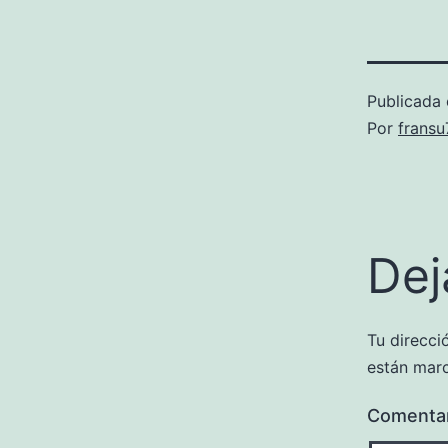
Publicada 
Por
frans
Dej
Tu direcci
están mar
Comenta