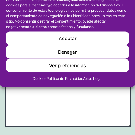
cookies para almacenar y/o acceder a la información del dispositivo. El
consentimiento de estas tecnologías nos permitirá procesar datos como
el comportamiento de navegación o las identificaciones únicas en este
sitio. No consentir o retirar el consentimiento, puede afectar
Dejar un comentario
negativamente a ciertas características y funciones.
Aceptar
Tu dirección de correo electrónico no será publicada.
Los campos obligatorios están marcados con
Denegar
*
Ver preferencias
Comentario
*
Cookies
Política de Privacidad
Aviso Legal