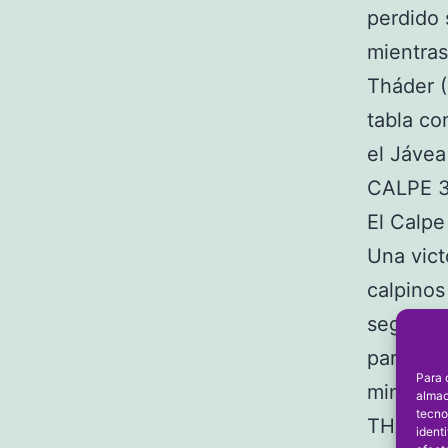
perdido 
mientras
Tháder (
tabla co
el Jávea
CALPE 3
El Calpe
Una vict
calpinos
segundo 
parte, l
Para 
minuto 6
almac
tecno
THÁDER 
ident