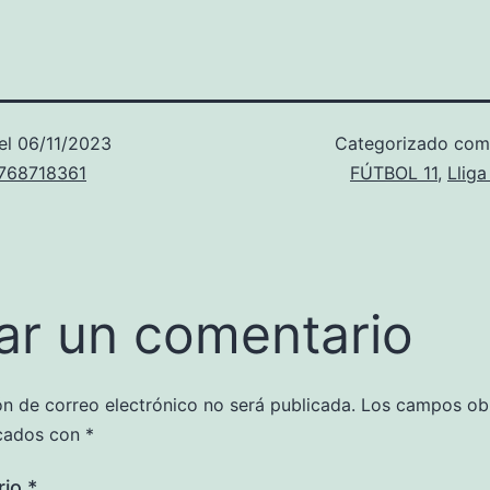
el
06/11/2023
Categorizado co
u768718361
FÚTBOL 11
,
Llig
ar un comentario
ón de correo electrónico no será publicada.
Los campos obl
cados con
*
rio
*