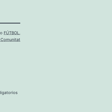
mo
FÚTBOL
,
a Comunitat
igatorios