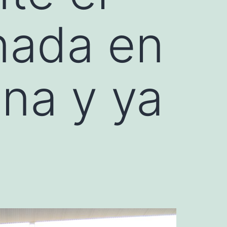
rnada en
ana y ya