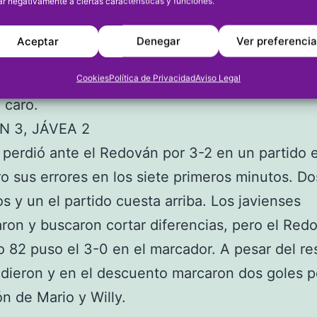
ar negativamente a ciertas características y funciones.
iada del Dénia en Rojales donde perdió 2-0 con
 Los dianenses se vieron sorprendidos por un riv
Aceptar
Denegar
Ver preferenci
s goles en momentos claves. El primero en el 
undo en el 86. Los errores defensivos los termi
Cookies
Política de Privacidad
Aviso Legal
 caro.
N 3, JÁVEA 2
 perdió ante el Redován por 3-2 en un partido 
o sus errores en los siete primeros minutos. Do
s y un el partido cuesta arriba. Los javienses
ron y buscaron cortar diferencias, pero el Red
o 82 puso el 3-0 en el marcador. A pesar del re
ndieron y en el descuento marcaron dos goles p
n de Mario y Willy.