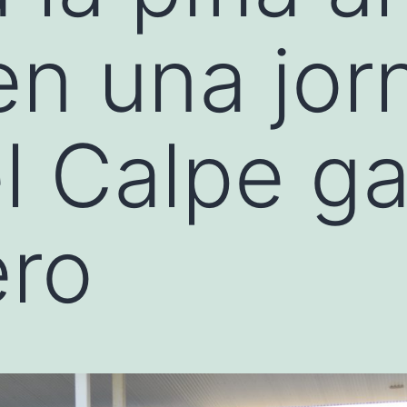
 en una jo
el Calpe g
ero