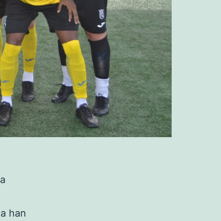
ha
ea han