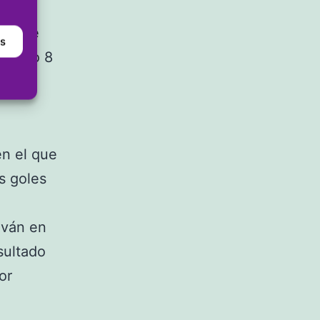
 el
al que
as
minuto 8
nó
en el que
s goles
ován en
sultado
or