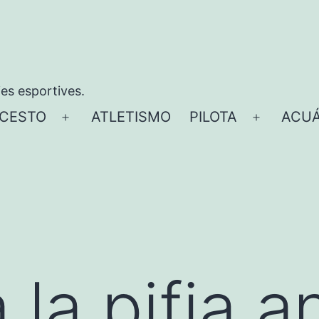
ies esportives.
CESTO
ATLETISMO
PILOTA
ACUÁ
Abrir
Abrir
el
el
menú
menú
 la pifia a