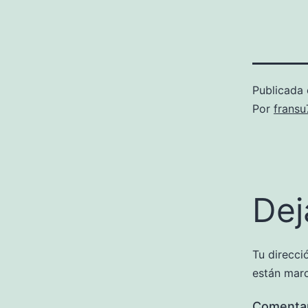
Publicada 
Por
frans
Dej
Tu direcci
están mar
Comenta