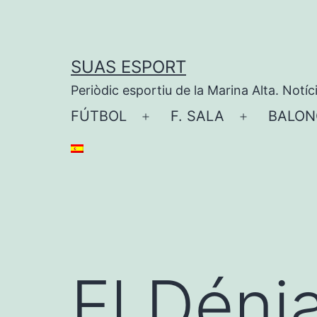
Saltar
al
contenido
SUAS ESPORT
Periòdic esportiu de la Marina Alta. Notíc
FÚTBOL
F. SALA
BALON
Abrir
Abrir
el
el
menú
menú
El Dénia