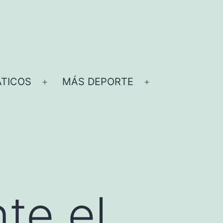
TICOS
MÁS DEPORTE
Abrir
Abrir
el
el
menú
menú
nte el