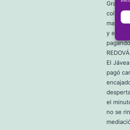
afect
Gran pif
colista.
marcó su
y el seg
pagando
REDOVÁ
El Jávea
pagó car
encajado
desperta
el minut
no se ri
mediació