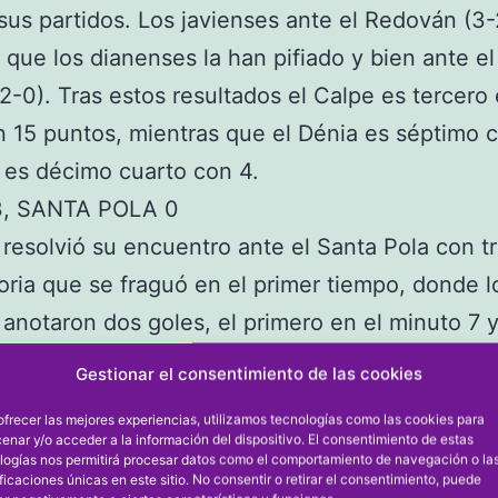
sus partidos. Los javienses ante el Redován (3-
 que los dianenses la han pifiado y bien ante el 
2-0). Tras estos resultados el Calpe es tercero 
n 15 puntos, mientras que el Dénia es séptimo c
 es décimo cuarto con 4.
, SANTA POLA 0
 resolvió su encuentro ante el Santa Pola con tr
oria que se fraguó en el primer tiempo, donde l
 anotaron dos goles, el primero en el minuto 7 y
en el 42, ambos marcados por Álvaro. En la s
Gestionar el consentimiento de las cookies
os calpinos siguieron controlando a su rival y en 
ofrecer las mejores experiencias, utilizamos tecnologías como las cookies para
9 sentenciaron el partido con el 3-0 que puso
enar y/o acceder a la información del dispositivo. El consentimiento de estas
logías nos permitirá procesar datos como el comportamiento de navegación o la
2, DÉNIA 0
ificaciones únicas en este sitio. No consentir o retirar el consentimiento, puede