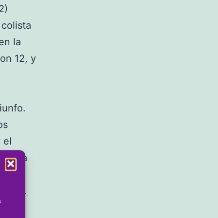
2)
colista
en la
on 12, y
iunfo.
os
 el
egunda
el
 David.
s