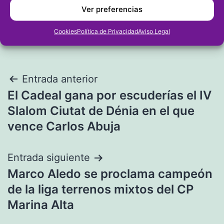
Ver preferencias
Cookies
Política de Privacidad
Aviso Legal
Navegación
Entrada anterior
El Cadeal gana por escuderías el IV
de
Slalom Ciutat de Dénia en el que
entradas
vence Carlos Abuja
Entrada siguiente
Marco Aledo se proclama campeón
de la liga terrenos mixtos del CP
Marina Alta