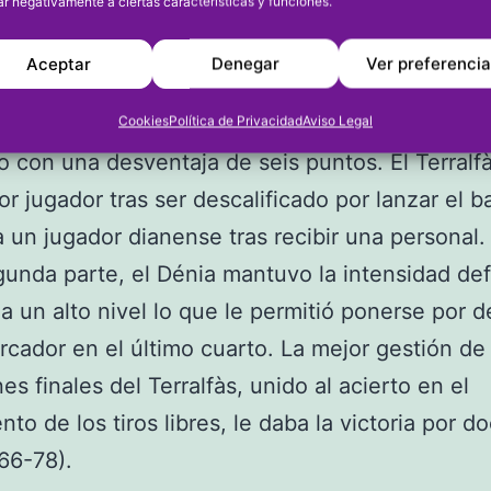
ar negativamente a ciertas características y funciones.
ltimos dos minutos. Hasta ese momento, los di
on de tú a tú a uno de los grandes favoritos para
Aceptar
Denegar
Ver preferenci
ascenso a la Liga EBA.
ra mitad estuvo igualada y el Dénia se marchab
Cookies
Política de Privacidad
Aviso Legal
 con una desventaja de seis puntos. El Terralf
or jugador tras ser descalificado por lanzar el ba
 un jugador dianense tras recibir una personal
gunda parte, el Dénia mantuvo la intensidad def
a un alto nivel lo que le permitió ponerse por d
rcador en el último cuarto. La mejor gestión de 
es finales del Terralfàs, unido al acierto en el
nto de los tiros libres, le daba la victoria por d
(66-78).