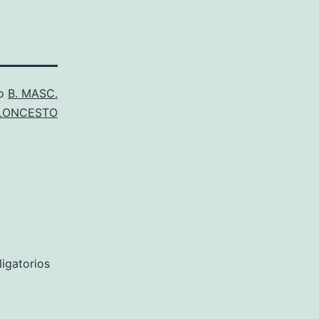
mo
B. MASC.
LONCESTO
igatorios