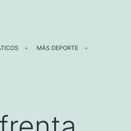
TICOS
MÁS DEPORTE
Abrir
Abrir
el
el
menú
menú
frenta