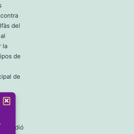
s
 contra
lfàs del
al
 la
uipos de
cipal de
tiros
s
e decidió