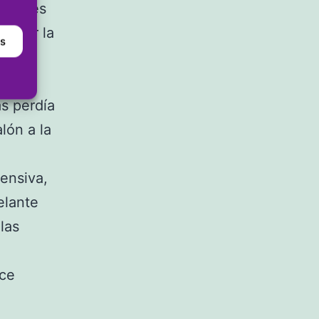
anenses
 jugar la
as
a al
às perdía
lón a la
.
ensiva,
elante
las
oce