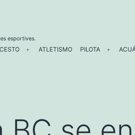
ies esportives.
CESTO
ATLETISMO
PILOTA
ACUÁ
Abrir
Abrir
el
el
menú
menú
a BC se en