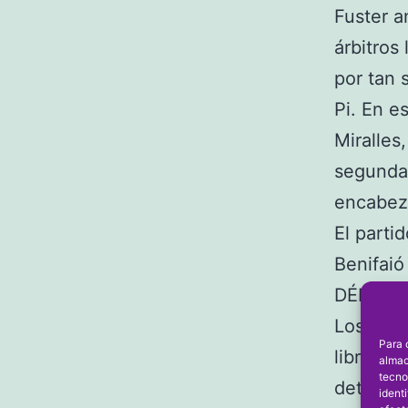
Fuster a
árbitros
por tan 
Pi. En e
Miralles
segunda 
encabeza
El parti
Benifaió
DÉNIA 6
Los trei
Para 
libres, d
almac
tecno
determin
ident