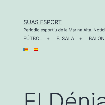
Saltar
al
contenido
SUAS ESPORT
Periòdic esportiu de la Marina Alta. Notíc
FÚTBOL
F. SALA
BALON
Abrir
Abrir
el
el
menú
menú
El Déni