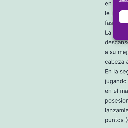
afect
en los ú
le jugar
fase de 
La prime
descanso
a su mej
cabeza a
En la se
jugando 
en el ma
posesion
lanzamie
puntos 