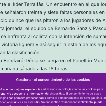
nte el líder Terralfàs. Un encuentro en el que lo
 le señalaron treinta y siete faltas personales en
solo quince que les pitaron a los jugadores de A
sta jornada, el equipo de Bernardo Sanz y Pascu
, se enfrenta al colista con la intención de sumar
victoria liguera y así seguir la estela de los eq
n la clasificación.
do Benifairó-Dénia se juega en el Pabellón Muni
 mañana sábado a las 18 horas.
6, TERRALFÀS 78
Gestionar el consentimiento de las cookies
nta y un puntos anotados por el Terralfàs en los 
ofrecer las mejores experiencias, utilizamos tecnologías como las cookies para
iecisiete de ellos en el último cuarto, fueron
enar y/o acceder a la información del dispositivo. El consentimiento de estas
logías nos permitirá procesar datos como el comportamiento de navegación o la
antes para ganar al Dénia, en un partido que s
ificaciones únicas en este sitio. No consentir o retirar el consentimiento, puede