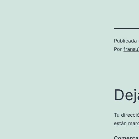
Publicada 
Por
frans
Dej
Tu direcci
están mar
Comenta