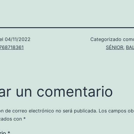
el
04/11/2022
Categorizado co
u768718361
SÉNIOR
,
BA
ar un comentario
ón de correo electrónico no será publicada.
Los campos obl
cados con
*
rio
*