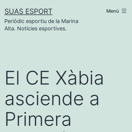
Saltar
SUAS ESPORT
Menú
al
Periòdic esportiu de la Marina
contenido
Alta. Notícies esportives.
El CE Xàbia
asciende a
Primera