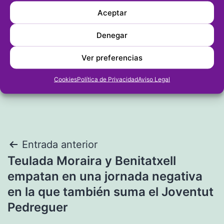
Web
Aceptar
Denegar
Ver preferencias
Cookies
Política de Privacidad
Aviso Legal
Navegación
Entrada anterior
Teulada Moraira y Benitatxell
de
empatan en una jornada negativa
entradas
en la que también suma el Joventut
Pedreguer