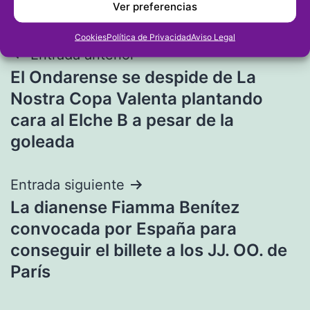
Ver preferencias
Cookies
Política de Privacidad
Aviso Legal
Navegación
Entrada anterior
El Ondarense se despide de La
de
Nostra Copa Valenta plantando
entradas
cara al Elche B a pesar de la
goleada
Entrada siguiente
La dianense Fiamma Benítez
convocada por España para
conseguir el billete a los JJ. OO. de
París