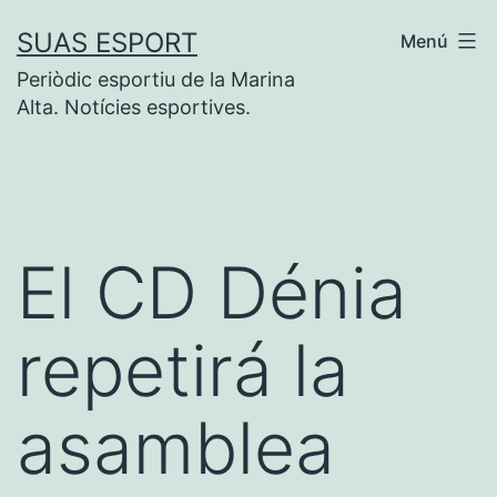
Saltar
SUAS ESPORT
Menú
al
Periòdic esportiu de la Marina
contenido
Alta. Notícies esportives.
El CD Dénia
repetirá la
asamblea