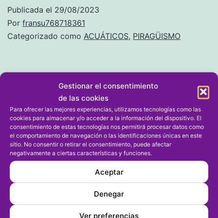
Publicada el
29/08/2023
Por
fransu768718361
Categorizado como
ACUÁTICOS
,
PIRAGÜISMO
Gestionar el consentimiento
de las cookies
1 comentario
Para ofrecer las mejores experiencias, utilizamos tecnologías como las
cookies para almacenar y/o acceder a la información del dispositivo. El
consentimiento de estas tecnologías nos permitirá procesar datos como
el comportamiento de navegación o las identificaciones únicas en este
Anónimo
sitio. No consentir o retirar el consentimiento, puede afectar
negativamente a ciertas características y funciones.
29/08/2023 a las 16:08
Aceptar
5
Denegar
Ver preferencias