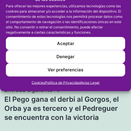
Para ofrecer las mejores experiencias, utilizamos tecnologías como las
cookies para almacenar y/o acceder a la información del dispositivo. El
consentimiento de estas tecnologías nos permitirá procesar datos como
el comportamiento de navegación o las identificaciones únicas en este
sitio. No consentir o retirar el consentimiento, puede afectar
Navegación
negativamente a ciertas características y funciones.
Entrada anterior
El dianense Gerard Sastre,
Aceptar
de
subcampeón de España de
Denegar
entradas
Selecciones Autonómicas con la
Ver preferencias
Valenciana
Cookies
Política de Privacidad
Aviso Legal
Entrada siguiente
El Pego gana el derbi al Gorgos, el
Orba ya es tercero y el Pedreguer
se encuentra con la victoria