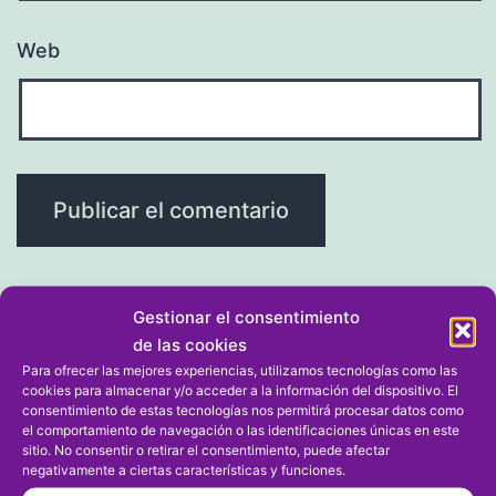
Web
Gestionar el consentimiento
de las cookies
Navegación
Entrada anterior
Para ofrecer las mejores experiencias, utilizamos tecnologías como las
cookies para almacenar y/o acceder a la información del dispositivo. El
Maya Serrat, Eligio Requejo y Jesús
de
consentimiento de estas tecnologías nos permitirá procesar datos como
Soriano se proclaman campeones
el comportamiento de navegación o las identificaciones únicas en este
sitio. No consentir o retirar el consentimiento, puede afectar
entradas
de Slalom de la Comunitat
negativamente a ciertas características y funciones.