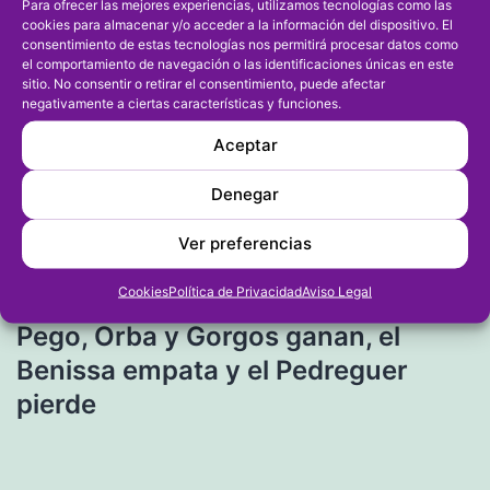
Para ofrecer las mejores experiencias, utilizamos tecnologías como las
cookies para almacenar y/o acceder a la información del dispositivo. El
consentimiento de estas tecnologías nos permitirá procesar datos como
el comportamiento de navegación o las identificaciones únicas en este
sitio. No consentir o retirar el consentimiento, puede afectar
negativamente a ciertas características y funciones.
Navegación
Entrada anterior
Aceptar
Suspendida la regata Virgen de los
de
Desamparados puntuable para la
Denegar
entradas
Liga Suma
Ver preferencias
Cookies
Política de Privacidad
Aviso Legal
Entrada siguiente
Pego, Orba y Gorgos ganan, el
Benissa empata y el Pedreguer
pierde