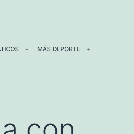
TICOS
MÁS DEPORTE
Abrir
Abrir
el
el
menú
menú
na con