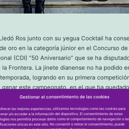
Lledó Ros junto con su yegua Cocktail ha conse
de oro en la categoría júnior en el Concurso d
ional (CDI) “50 Aniversario” que se ha disputad
 la Frontera. La jinete dianense no ha podido 
 temporada, logrando en su primera competició
 ganar este campeonato, en el que ha quedado
de la ucraniana Yeva Stolnikova que con Free
Gestionar el consentimiento de las cookies
a plata y la portuguesa Mariana André con Ice
ofrecer las mejores experiencias, utilizamos tecnologías como las cookies para
enar y/o acceder a la información del dispositivo. El consentimiento de estas
 bronce.
logías nos permitirá procesar datos como el comportamiento de navegación o la
ificaciones únicas en este sitio. No consentir o retirar el consentimiento, puede
onato ha estado organizado por la Real Escuel