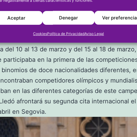
ar negativamente a ciertas características y funciones.
 de Arte Ecuestre. La jinete del Centro Hípico
se alzaba con la medalla de oro tras tres días d
Aceptar
Denegar
Ver preferenci
ión, logrando en cada jornada subir al podio.
Cookies
Política de Privacidad
Aviso Legal
rso de Doma Clásica Internacional “50 aniversa
a del 10 al 13 de marzo y del 15 al 18 de marzo, 
 participaba en la primera de las competiciones
binomios de doce nacionalidades diferentes, e
ncontraban competidores olímpicos y mundialis
aban en las diferentes categorías de este camp
Lledó afrontará su segunda cita internacional e
bril en Segovia.