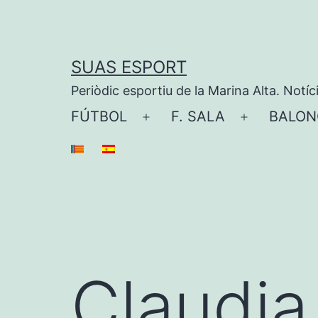
Saltar
al
contenido
SUAS ESPORT
Periòdic esportiu de la Marina Alta. Notíc
FÚTBOL
F. SALA
BALON
Abrir
Abrir
el
el
menú
menú
Claudia