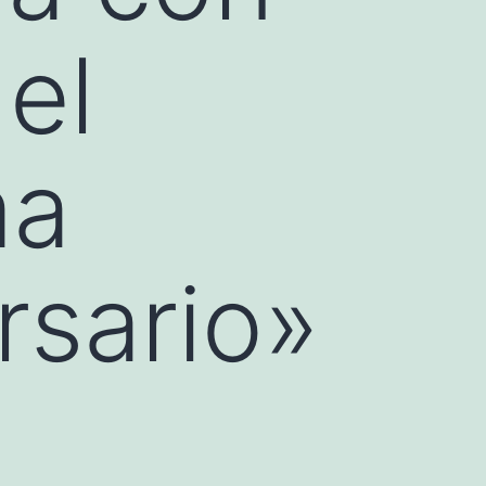
 el
ma
rsario»