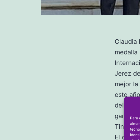
Claudia 
medalla 
Internac
Jerez de
mejor la
este año
delante 
ganaba l
Para 
almac
Tineo el
tecno
ident
El campe