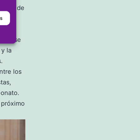
 Lledó de
e
as
rio” se
y la
.
ntre los
tas,
eonato.
l próximo