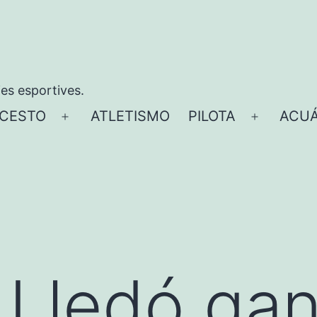
ies esportives.
CESTO
ATLETISMO
PILOTA
ACUÁ
Abrir
Abrir
el
el
menú
menú
 Lledó ga