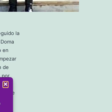
guido la
e Doma
o en
empezar
n de
 por
dom
berg de
s
a