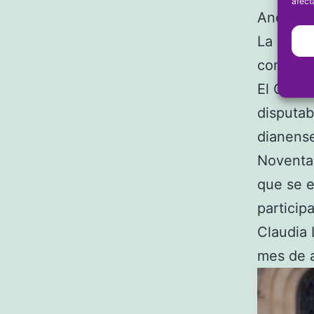
afect
Andaluza
La Xara 
competic
El Concu
disputab
dianense
Noventa 
que se e
particip
Claudia 
mes de a