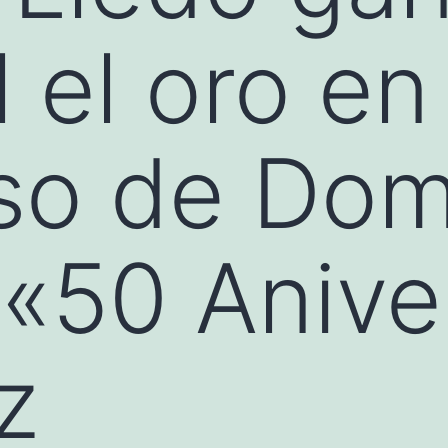
 el oro en
so de Do
 «50 Anive
ez