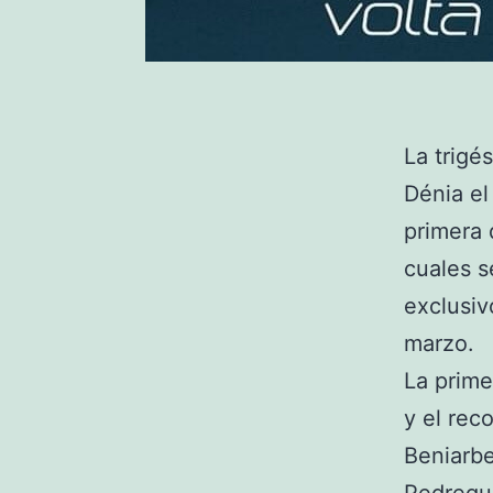
La trigé
Dénia el
primera 
cuales s
exclusiv
marzo.
La prime
y el rec
Beniarbe
Pedregue