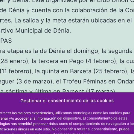
e Dénia y cuenta con la colaboración de la Co
tes. La salida y la meta estarán ubicadas en el
rtivo Municipal de Dénia.
APAS
ra etapa es la de Dénia el domingo, la segunda
(28 enero), la tercera en Pego (4 febrero), la cu
(11 febrero), la quinta en Barxeta (25 febrero), l
guer (3 de marzo), el Trofeu Féminas en Ondar
la séptima y última en Parcent (17 marzo).
Gestionar el consentimiento de las cookies
ofrecer las mejores experiencias, utilizamos tecnologías como las cookies para
enar y/o acceder a la información del dispositivo. El consentimiento de estas
logías nos permitirá procesar datos como el comportamiento de navegación o la
ificaciones únicas en este sitio. No consentir o retirar el consentimiento, puede