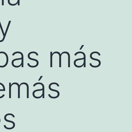
y
apas más
demás
nes