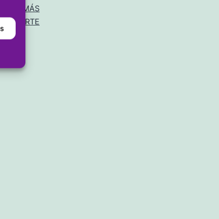
ISMO
,
MÁS
DEPORTE
as