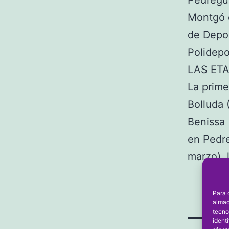
Montgó d
de Depor
Polidepo
LAS ET
La prime
Bolluda 
Benissa 
en Pedre
marzo), 
Para 
almac
tecno
ident