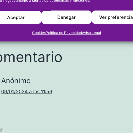
ar negativamente a ciertas características y funciones.
el
09/01/2024
Categorizado como
CICL
u768718361
Aceptar
Denegar
Ver preferenci
Cookies
Política de Privacidad
Aviso Legal
omentario
Anónimo
09/01/2024 a las 11:56
er