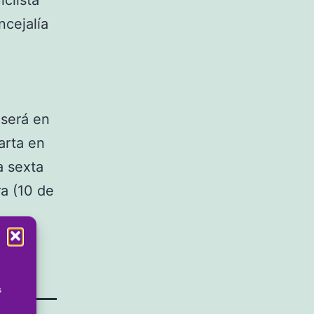
ncejalía
 será en
arta en
a sexta
a (10 de
s