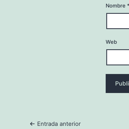
Nombre
Web
Navegación
Entrada anterior