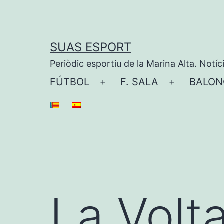
Saltar
al
contenido
SUAS ESPORT
Periòdic esportiu de la Marina Alta. Notíc
FÚTBOL
F. SALA
BALON
Abrir
Abrir
el
el
menú
menú
La Volta