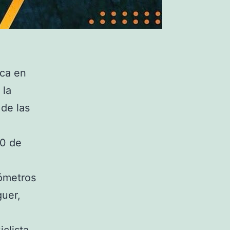
nca en
 la
 de las
,
10 de
lómetros
guer,
clista