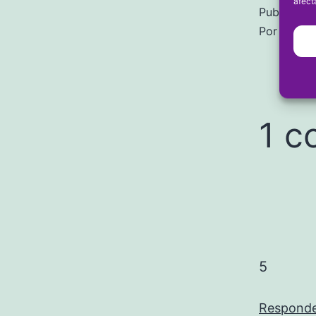
afect
Publicada 
Por
frans
1 c
5
Respond