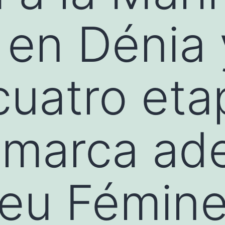
 en Dénia 
cuatro et
comarca a
ofeu Fémi