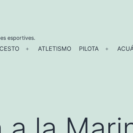
ies esportives.
CESTO
ATLETISMO
PILOTA
ACUÁ
Abrir
Abrir
el
el
menú
menú
 a la Mari