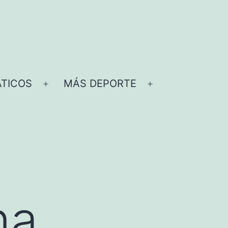
TICOS
MÁS DEPORTE
Abrir
Abrir
el
el
menú
menú
na