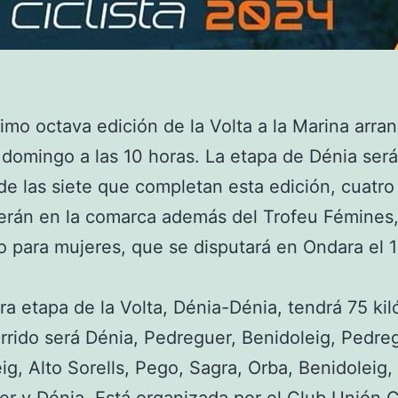
simo octava edición de la Volta a la Marina arra
 domingo a las 10 horas. La etapa de Dénia será
de las siete que completan esta edición, cuatro
erán en la comarca además del Trofeu Fémines
o para mujeres, que se disputará en Ondara el 
ra etapa de la Volta, Dénia-Dénia, tendrá 75 ki
orrido será Dénia, Pedreguer, Benidoleig, Pedre
ig, Alto Sorells, Pego, Sagra, Orba, Benidoleig,
r y Dénia. Está organizada por el Club Unión Ci