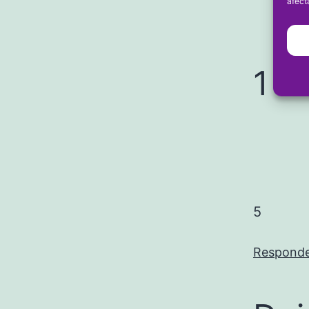
afect
1 c
5
Respond