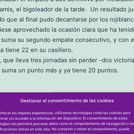
amis, el bigoleador de la tarde. Un resultado ju
do que al final pudo decantarse por los rojiblanc
iese aprovechado la ocasión clara que ha tenid
 suma su segundo empate consecutivo, y con e
a tiene 22 en su casillero.
, que lleva tres jornadas sin perder -dos victori
 suma un punto más y ya tiene 20 puntos.
Gestionar el consentimiento de las cookies
ofrecer las mejores experiencias, utilizamos tecnologías como las cookies para
el
28/01/2023
Categorizado co
enar y/o acceder a la información del dispositivo. El consentimiento de estas
logías nos permitirá procesar datos como el comportamiento de navegación o la
u768718361
Pr
ificaciones únicas en este sitio. No consentir o retirar el consentimiento, puede