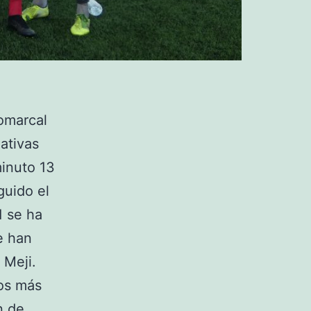
comarcal
nativas
minuto 13
guido el
1 se ha
e han
 Meji.
tos más
n de