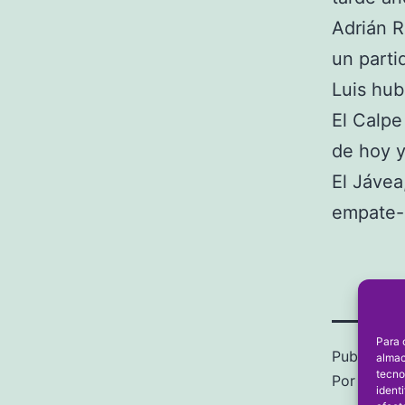
Adrián R
un parti
Luis hub
El Calpe
de hoy y
El Jávea
empate-
Para 
Publicada 
almac
tecno
Por
frans
ident