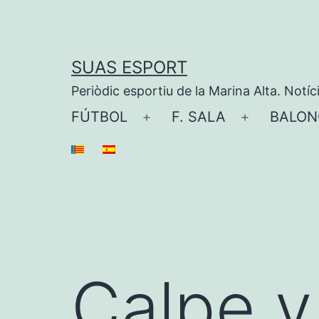
Saltar
al
contenido
SUAS ESPORT
Periòdic esportiu de la Marina Alta. Notíc
FÚTBOL
F. SALA
BALON
Abrir
Abrir
el
el
menú
menú
Calpe y