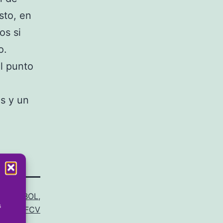
sto, en
os si
o.
l punto
as y un
mo
FÚTBOL
,
s
imera FFCV