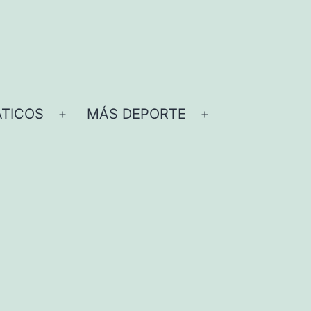
TICOS
MÁS DEPORTE
Abrir
Abrir
el
el
menú
menú