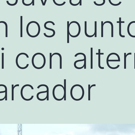
n los punt
i con alter
arcador