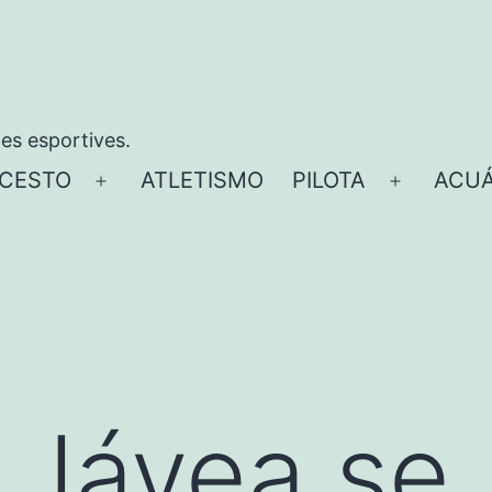
ies esportives.
CESTO
ATLETISMO
PILOTA
ACUÁ
Abrir
Abrir
el
el
menú
menú
 Jávea se