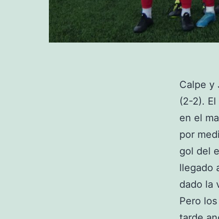
Calpe y 
(2-2). E
en el ma
por medi
gol del 
llegado 
dado la 
Pero los
tarde an