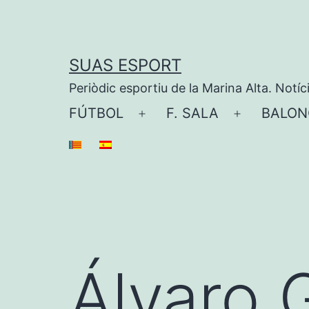
Saltar
al
contenido
SUAS ESPORT
Periòdic esportiu de la Marina Alta. Notíc
FÚTBOL
F. SALA
BALON
Abrir
Abrir
el
el
menú
menú
Álvaro 