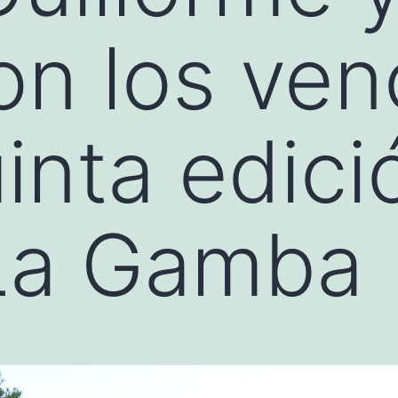
on los ve
inta edici
La Gamba