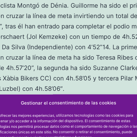
clista Montgó de Dénia. Guillorme ha sido el pr
en cruzar la línea de meta invirtiendo un total d
”, tras él han entrado para completar el podio 
rschaert (Jol Kemzeke) con un tiempo de 4h.52
Da Silva (Independiente) con 4’52”14. La prime
n cruzar la línea de meta ha sido Teresa Ribes
e 4h.57’20”, la segunda ha sido Suzanne Clark
 Xàbia Bikers CC) con 4h.58’05 y tercera Pilar 
Luzbel) con 4h.58’06″.
a ciclodeportiva, que ha cocado con la partici
Gestionar el consentimiento de las cookies
 ciclistas, ha constado de un recorrido de 139
ofrecer las mejores experiencias, utilizamos tecnologías como las cookies para
os con un desnivel total de 2.600 metros positi
enar y/o acceder a la información del dispositivo. El consentimiento de estas
logías nos permitirá procesar datos como el comportamiento de navegación o la
ranscurrido por La Xara, Pedreguer, Benidoleig,
ificaciones únicas en este sitio. No consentir o retirar el consentimiento, puede