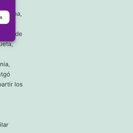
ada,
Taberna,
as
ia.
s, los de
ueta,
nia,
ntgó
artir los
lar