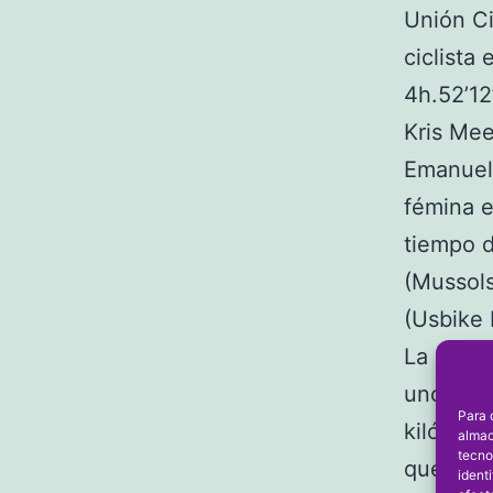
Unión Ci
ciclista 
4h.52’12
Kris Mee
Emanuel 
fémina e
tiempo d
(Mussols
(Usbike 
La prueb
unos 300
Para 
kilómetr
almac
tecno
que ha t
ident