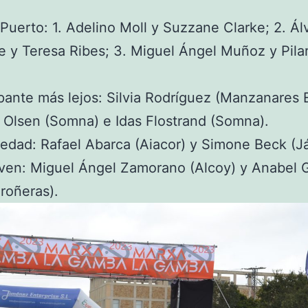
.
Puerto: 1. Adelino Moll y Suzzane Clarke; 2. Ál
e y Teresa Ribes; 3. Miguel Ángel Muñoz y Pila
.
ipante más lejos: Silvia Rodríguez (Manzanares E
r Olsen (Somna) e Idas Flostrand (Somna).
edad: Rafael Abarca (Aiacor) y Simone Beck (J
ven: Miguel Ángel Zamorano (Alcoy) y Anabel 
roñeras).