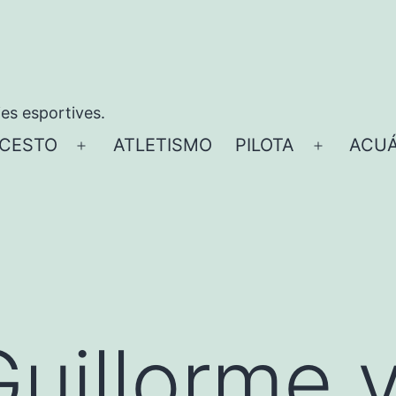
ies esportives.
CESTO
ATLETISMO
PILOTA
ACUÁ
Abrir
Abrir
el
el
menú
menú
Guillorme 