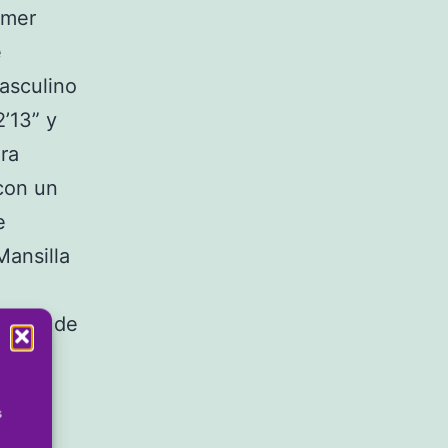
imer
e
masculino
’13” y
ra
 con un
e
Mansilla
pación de
vos, y
s
 Orba,