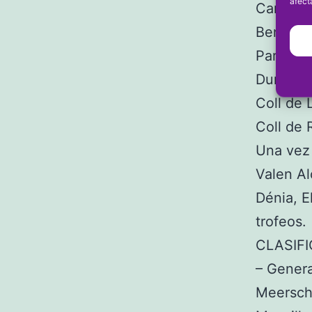
afect
Campell,
Beniaia,
Parcent,
Durante 
Coll de 
Coll de 
Una vez 
Valen Al
Dénia, E
trofeos.
CLASIF
– Genera
Meerscha