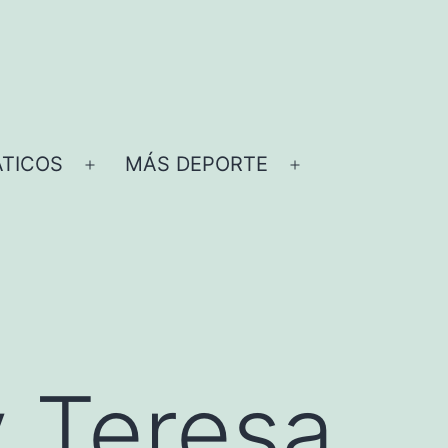
TICOS
MÁS DEPORTE
Abrir
Abrir
el
el
menú
menú
y Teresa