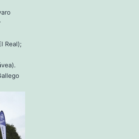
varo
r
l Real);
ávea).
Gallego