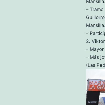
Mansilla
– Tramo 
Guillorm
Mansilla
– Partic
2. Vikto
– Mayor 
– Más jo
(Las Ped