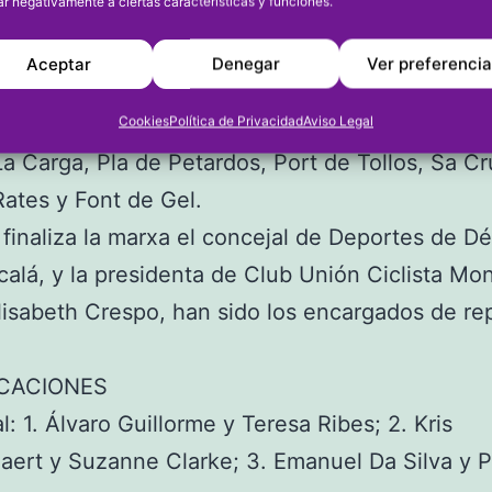
ar negativamente a ciertas características y funciones.
 Fleix, Benimaurell, Vall d’Ebo, Alcalá de la Jov
 Tollos, Fageca, Famorca, Castells de Castells, 
Aceptar
Denegar
Ver preferenci
 Benigembla y Murla, para volver después a Dén
el recorrido los ciclistas han subido seis puerto
Cookies
Política de Privacidad
Aviso Legal
La Carga, Pla de Petardos, Port de Tollos, Sa Cr
Rates y Font de Gel.
finaliza la marxa el concejal de Deportes de Dé
calá, y la presidenta de Club Unión Ciclista Mo
lisabeth Crespo, han sido los encargados de rep
ICACIONES
l: 1. Álvaro Guillorme y Teresa Ribes; 2. Kris
ert y Suzanne Clarke; 3. Emanuel Da Silva y Pi