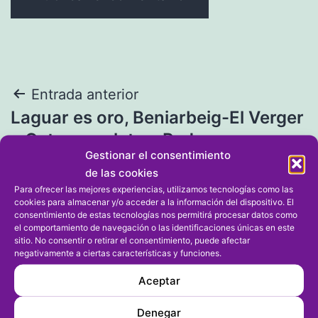
Navegación
Entrada anterior
Laguar es oro, Beniarbeig-El Verger
de
y Gata son plata y Pedreguer
entradas
Gestionar el consentimiento
bronce en el autonómico de
de las cookies
galotxa
Para ofrecer las mejores experiencias, utilizamos tecnologías como las
cookies para almacenar y/o acceder a la información del dispositivo. El
consentimiento de estas tecnologías nos permitirá procesar datos como
Entrada siguiente
el comportamiento de navegación o las identificaciones únicas en este
sitio. No consentir o retirar el consentimiento, puede afectar
La Valenciana de Mengual, Herrera
negativamente a ciertas características y funciones.
y Lobo pierde con Murcia en el
Aceptar
segundo partido del nacional Sub
Denegar
14