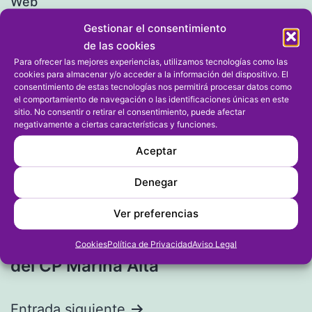
Web
Gestionar el consentimiento
de las cookies
Para ofrecer las mejores experiencias, utilizamos tecnologías como las
cookies para almacenar y/o acceder a la información del dispositivo. El
consentimiento de estas tecnologías nos permitirá procesar datos como
el comportamiento de navegación o las identificaciones únicas en este
sitio. No consentir o retirar el consentimiento, puede afectar
negativamente a ciertas características y funciones.
Aceptar
Denegar
Navegación
Entrada anterior
Ver preferencias
Víctor Pedrós de Gata gana el
de
cuarto concurso de la Liga Playa
Cookies
Política de Privacidad
Aviso Legal
entradas
del CP Marina Alta
Entrada siguiente