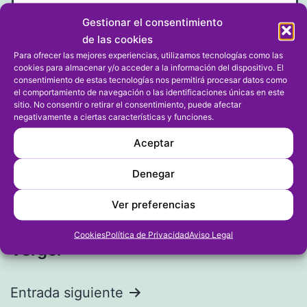
Gestionar el consentimiento
de las cookies
Para ofrecer las mejores experiencias, utilizamos tecnologías como las
cookies para almacenar y/o acceder a la información del dispositivo. El
consentimiento de estas tecnologías nos permitirá procesar datos como
el comportamiento de navegación o las identificaciones únicas en este
sitio. No consentir o retirar el consentimiento, puede afectar
negativamente a ciertas características y funciones.
Aceptar
Navegación
Entrada anterior
Denegar
Seis escuelas de la comarca
de
participan en las finales
Ver preferencias
entradas
provinciales de los JECS en El
Cookies
Política de Privacidad
Aviso Legal
Verger
Entrada siguiente