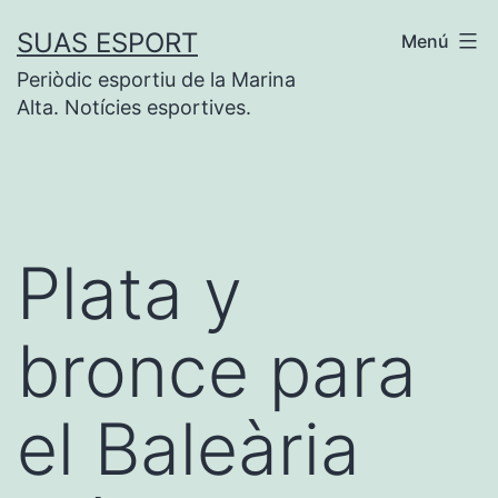
Saltar
SUAS ESPORT
Menú
al
Periòdic esportiu de la Marina
contenido
Alta. Notícies esportives.
Plata y
bronce para
el Baleària