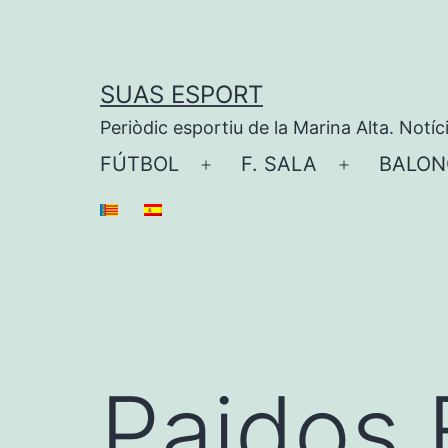
Saltar
al
contenido
SUAS ESPORT
Periòdic esportiu de la Marina Alta. Notíc
FÚTBOL
F. SALA
BALON
Abrir
Abrir
el
el
menú
menú
Paidos 