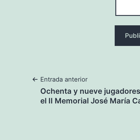
Navegación
Entrada anterior
Ochenta y nueve jugadores
de
el II Memorial José María
entradas