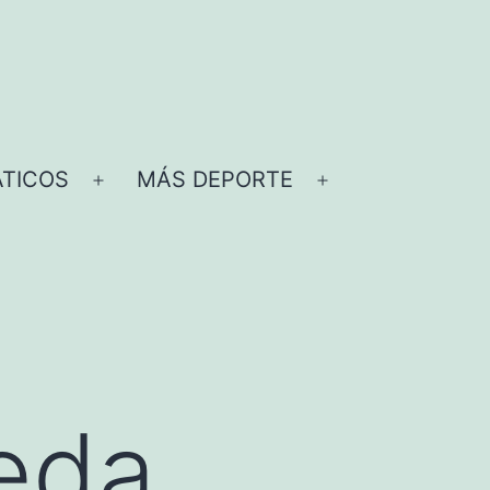
TICOS
MÁS DEPORTE
Abrir
Abrir
el
el
menú
menú
eda