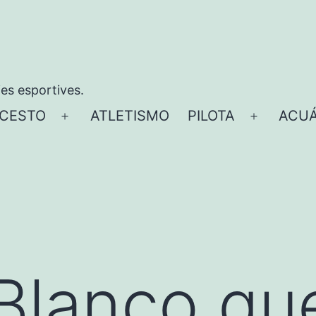
ies esportives.
CESTO
ATLETISMO
PILOTA
ACUÁ
Abrir
Abrir
el
el
menú
menú
Blanco qu