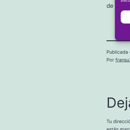
afect
de la fin
Publicada 
Por
frans
Dej
Tu direcci
están mar