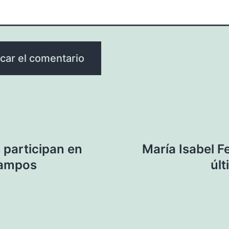
 participan en
María Isabel F
 Campos
últ