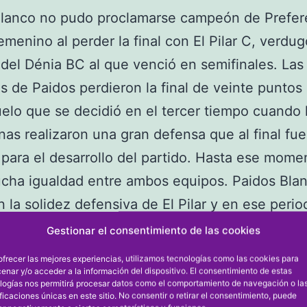
Blanco no pudo proclamarse campeón de Prefer
emenino al perder la final con El Pilar C, verdug
del Dénia BC al que venció en semifinales. Las
s de Paidos perdieron la final de veinte puntos
elo que se decidió en el tercer tiempo cuando 
nas realizaron una gran defensa que al final fue
 para el desarrollo del partido. Hasta ese mome
cha igualdad entre ambos equipos. Paidos Bla
 la solidez defensiva de El Pilar y en ese peri
tar puntos, lo que permitió a su rival marchars
Gestionar el consentimiento de las cookies
nico y ganar cómodamente.
ofrecer las mejores experiencias, utilizamos tecnologías como las cookies para
enar y/o acceder a la información del dispositivo. El consentimiento de estas
concluida la final se procedió a la entrega de l
logías nos permitirá procesar datos como el comportamiento de navegación o la
 Mónica Rubio (El Pilar C), fue elegida la mejor 
ificaciones únicas en este sitio. No consentir o retirar el consentimiento, puede