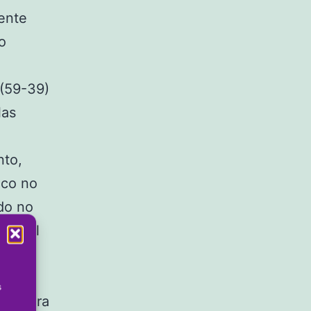
ente
o
 (59-39)
las
nto,
nco no
odo no
e en el
os
s
jugadora