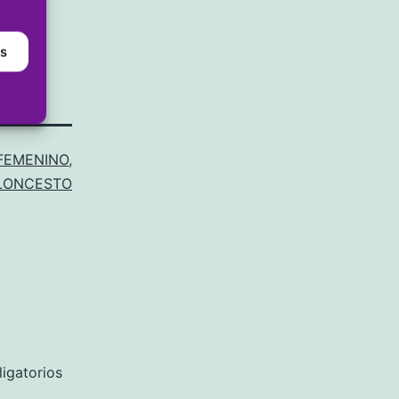
as
 FEMENINO
,
LONCESTO
igatorios