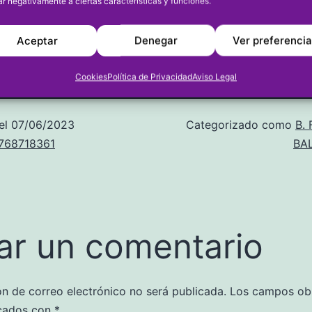
ar negativamente a ciertas características y funciones.
al.
Aceptar
Denegar
Ver preferenci
Cookies
Política de Privacidad
Aviso Legal
el
07/06/2023
Categorizado como
B.
u768718361
BA
ar un comentario
ón de correo electrónico no será publicada.
Los campos obl
cados con
*