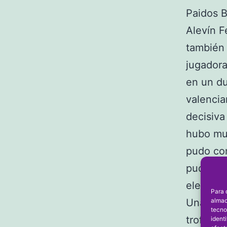
Paidos 
Alevín F
también 
jugadora
en un du
valencia
decisiva
hubo mu
pudo con
pudo ano
electró
Para 
almac
Una vez 
tecno
trofeos.
ident