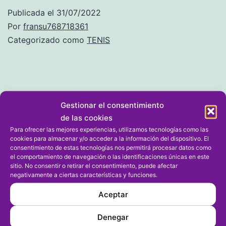
Publicada el
31/07/2022
Por
fransu768718361
Categorizado como
TENIS
Dejar un comentario
Gestionar el consentimiento
de las cookies
Para ofrecer las mejores experiencias, utilizamos tecnologías como las
Tu dirección de correo electrónico no será publicada.
cookies para almacenar y/o acceder a la información del dispositivo. El
consentimiento de estas tecnologías nos permitirá procesar datos como
Los campos obligatorios están marcados con
*
el comportamiento de navegación o las identificaciones únicas en este
sitio. No consentir o retirar el consentimiento, puede afectar
negativamente a ciertas características y funciones.
Comentario
*
Aceptar
Denegar