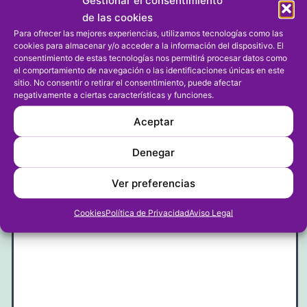
Gestionar el consentimiento
5
de las cookies
Para ofrecer las mejores experiencias, utilizamos tecnologías como las
cookies para almacenar y/o acceder a la información del dispositivo. El
Responder
consentimiento de estas tecnologías nos permitirá procesar datos como
el comportamiento de navegación o las identificaciones únicas en este
sitio. No consentir o retirar el consentimiento, puede afectar
negativamente a ciertas características y funciones.
Dejar un comentario
Aceptar
Tu dirección de correo electrónico no será publicada.
Denegar
Los campos obligatorios están marcados con
*
Ver preferencias
Comentario
*
Cookies
Política de Privacidad
Aviso Legal