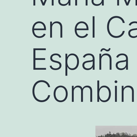
en el 
España
Combi