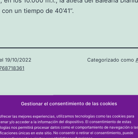
 en los 10.000 m.l., la atleta del Baleària Diàni
 con un tiempo de 40’41”.
el
19/10/2022
Categorizado como
u768718361
Gestionar el consentimiento de las cookies
ar un comentario
ofrecer las mejores experiencias, utilizamos tecnologías como las cookies para
enar y/o acceder a la información del dispositivo. El consentimiento de estas
logías nos permitirá procesar datos como el comportamiento de navegación o la
ón de correo electrónico no será publicada.
Los campos obl
ificaciones únicas en este sitio. No consentir o retirar el consentimiento, puede