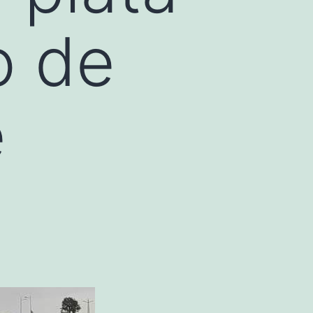
o de
e