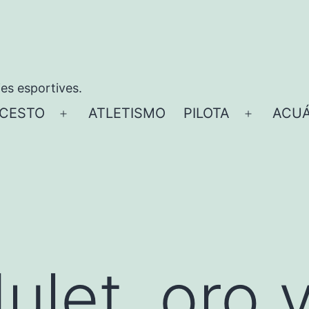
ies esportives.
CESTO
ATLETISMO
PILOTA
ACUÁ
Abrir
Abrir
el
el
menú
menú
ulet, oro y