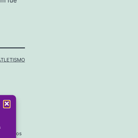
um fue
ATLETISMO
s
igatorios