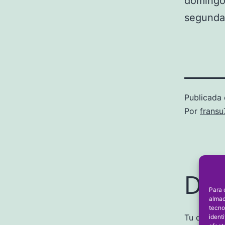
domingo,
segunda
Publicada 
Por
frans
Dej
Para 
almac
tecno
Tu direcci
ident