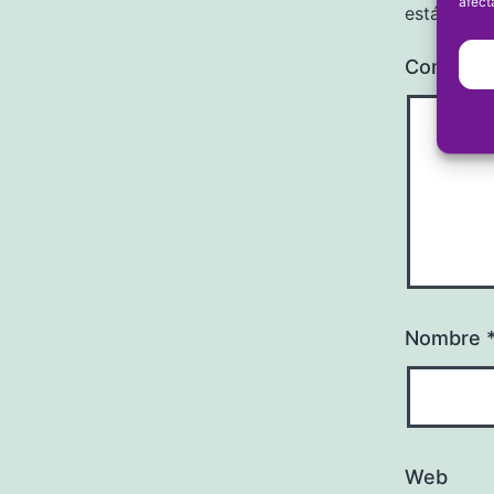
afect
están mar
Comenta
Nombre
Web