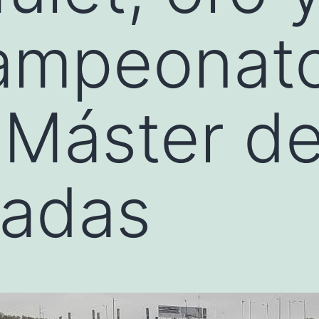
Campeonat
 Máster d
nadas