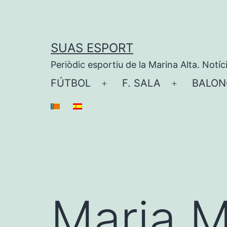
Saltar
al
contenido
SUAS ESPORT
Periòdic esportiu de la Marina Alta. Notíc
FÚTBOL
F. SALA
BALON
Abrir
Abrir
el
el
menú
menú
Maria M