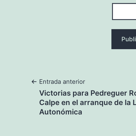
Navegación
Entrada anterior
Victorias para Pedreguer Ro
de
Calpe en el arranque de la 
Autonómica
entradas