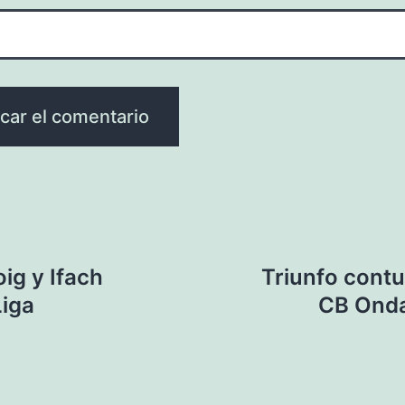
ig y Ifach
Triunfo contu
Liga
CB Onda