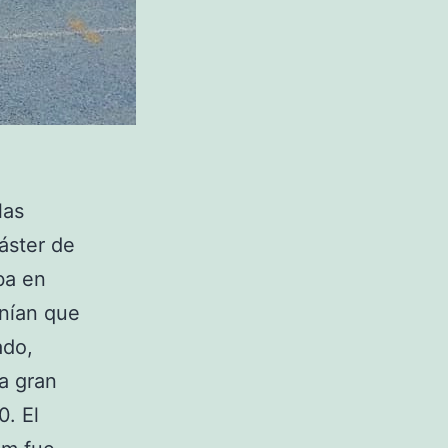
las
áster de
ba en
enían que
ado,
na gran
0. El