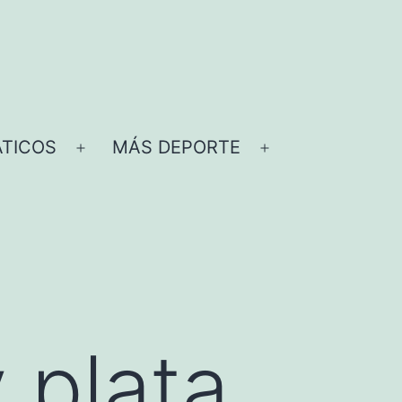
TICOS
MÁS DEPORTE
Abrir
Abrir
el
el
menú
menú
 plata