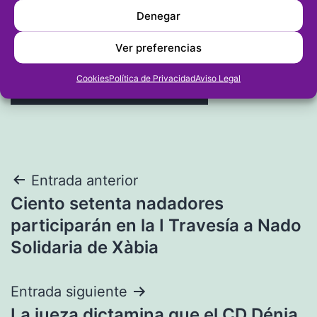
Denegar
Ver preferencias
Cookies
Política de Privacidad
Aviso Legal
Navegación
Entrada anterior
Ciento setenta nadadores
de
participarán en la I Travesía a Nado
entradas
Solidaria de Xàbia
Entrada siguiente
La jueza dictamina que el CD Dénia