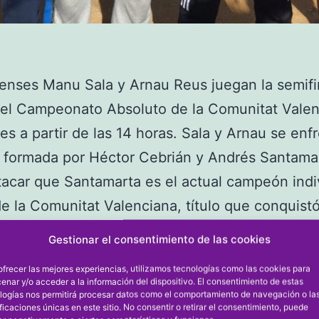
enses Manu Sala y Arnau Reus juegan la semifi
del Campeonato Absoluto de la Comunitat Vale
es a partir de las 14 horas. Sala y Arnau se enf
a formada por Héctor Cebrián y Andrés Santama
acar que Santamarta es el actual campeón indi
e la Comunitat Valenciana, título que conquistó
es de abril en Dénia. Los dianenses, como ca
Gestionar el consentimiento de las cookies
mero uno, se ha clasificado directamente para
ofrecer las mejores experiencias, utilizamos tecnologías como las cookies para
les al solo haber siete parejas inscritas en dobl
enar y/o acceder a la información del dispositivo. El consentimiento de estas
logías nos permitirá procesar datos como el comportamiento de navegación o la
al vencer en cuartos de final a Abramov-Kozloz 
ificaciones únicas en este sitio. No consentir o retirar el consentimiento, puede