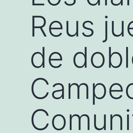
Reus ju
de dobl
Campeo
Comunit