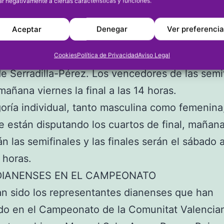
ar negativamente a ciertas características y funciones.
/2. En la otra semifinal se enfrentan Belda-Carb
arcía-Sendra, también a partir de las 14 horas. 
Aceptar
Denegar
Ver preferenci
l han llegado a esta ronda tras eliminar en cuar
andela por un doble 6/1, mientas que García-S
Cookies
Política de Privacidad
Aviso Legal
e Serradilla-Pérez. Los vencedores de las semi
mañana viernes la final a las 14 horas.
oría individual, tanto masculina como femenina
e están disputando los cuartos de final, mañan
án las semifinales y las finales serán el sábado a
1 horas.
DIANENSES EN EL CAMPEONATO
n sido los representantes dianenses que han
do en el Campeonato de la Comunitat Valencia