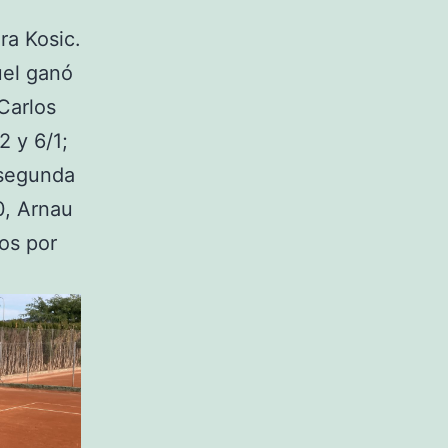
ra Kosic.
uel ganó
Carlos
2 y 6/1;
 segunda
0, Arnau
os por