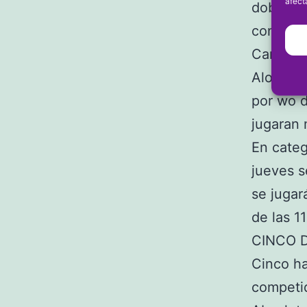
afect
dobles 6
contra G
Carbonel
Alonso-C
por wo d
jugaran 
En categ
jueves s
se jugar
de las 1
CINCO 
Cinco ha
competi