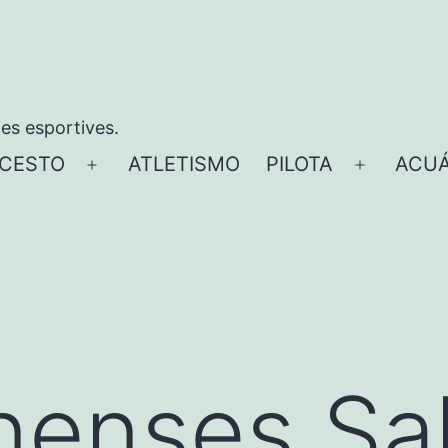
ies esportives.
CESTO
ATLETISMO
PILOTA
ACUÁ
Abrir
Abrir
el
el
menú
menú
nenses Sa