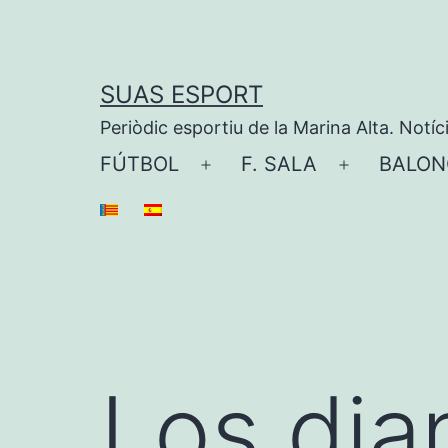
Saltar
al
contenido
SUAS ESPORT
Periòdic esportiu de la Marina Alta. Notíc
FÚTBOL
F. SALA
BALON
Abrir
Abrir
el
el
menú
menú
Los dia