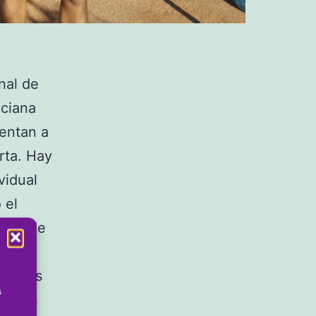
nal de
nciana
rentan a
rta. Hay
vidual
 el
beza de
es. Sus
s
por un