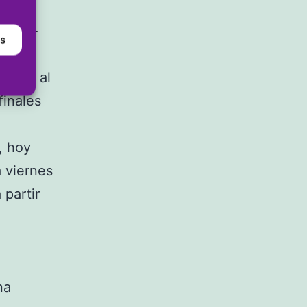
onell
Belda-
as
tos a
endra al
finales
, hoy
a viernes
 partir
na