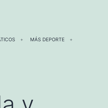
TICOS
MÁS DEPORTE
Abrir
Abrir
el
el
menú
menú
la y