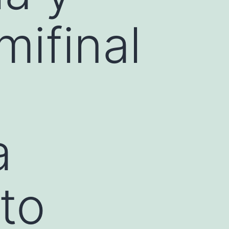
mifinal
a
to