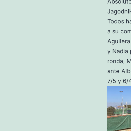
Absoluto
Jagodnik
Todos ha
a su com
Aguilera
y Nadia 
ronda, M
ante Alb
7/5 y 6/