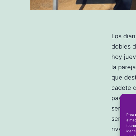
Los dian
dobles 
hoy juev
la parej
que dest
cadete d
pasado m
serie nú
Para 
semifina
almac
tecno
rivales 
ident