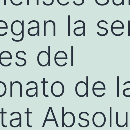
egan la se
es del
nato de l
at Absolu