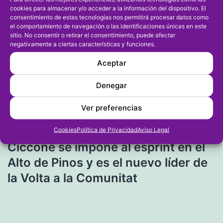
cookies para almacenar y/o acceder a la información del dispositivo. El
consentimiento de estas tecnologías nos permitirá procesar datos como
el comportamiento de navegación o las identificaciones únicas en este
sitio. No consentir o retirar el consentimiento, puede afectar
negativamente a ciertas características y funciones.
Navegación
Entrada anterior
Aceptar
Notables resultados del Baleària
de
Diànium en el autonómico absoluto
Denegar
entradas
y provincial Sub 16
Ver preferencias
Entrada siguiente
Cookies
Política de Privacidad
Aviso Legal
Ciccone se impone al esprint en el
Alto de Pinos y es el nuevo líder de
la Volta a la Comunitat