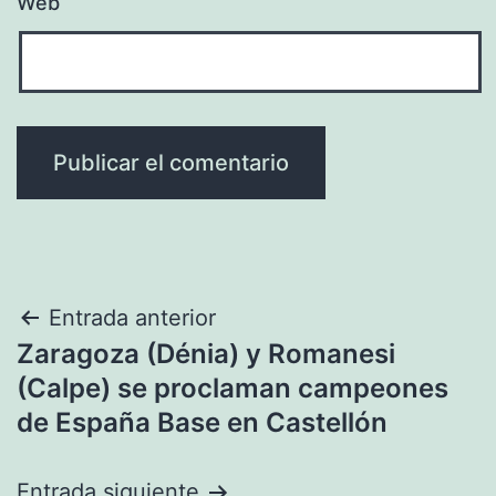
Web
Navegación
Entrada anterior
Zaragoza (Dénia) y Romanesi
de
(Calpe) se proclaman campeones
entradas
de España Base en Castellón
Entrada siguiente