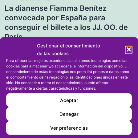
La dianense Fiamma Benítez
de
convocada por España para
entradas
conseguir el billete a los JJ. OO. de
París
Gestionar el consentimiento
de las cookies
Entrada siguiente
Para ofrecer las mejores experiencias, utilizamos tecnologías como las
Seis escuelas de la comarca
cookies para almacenar y/o acceder a la información del dispositivo. El
consentimiento de estas tecnologías nos permitirá procesar datos como
participan en las finales
el comportamiento de navegación o las identificaciones únicas en este
sitio. No consentir o retirar el consentimiento, puede afectar
provinciales de los JECS en El
negativamente a ciertas características y funciones.
Verger
Aceptar
Denegar
Ver preferencias