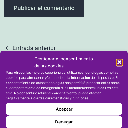
Navegación
Entrada anterior
Ciento veintidós niños y niñas
Gestionar el consentimiento
de
participan en el Campus del Dénia
de las cookies
entradas
Para ofrecer las mejores experiencias, utilizamos tecnologías como las
BC
cookies para almacenar y/o acceder a la información del dispositivo. El
consentimiento de estas tecnologías nos permitirá procesar datos como
el comportamiento de navegación o las identificaciones únicas en este
Entrada siguiente
sitio. No consentir o retirar el consentimiento, puede afectar
negativamente a ciertas características y funciones.
Juan Antonio Nacher gana la tirada
Aceptar
al plato de Fiestas de la Santíssima
Sang
Denegar