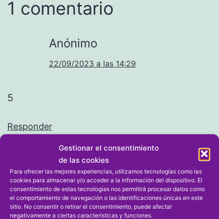
1 comentario
Anónimo
22/09/2023 a las 14:29
5
Responder
Gestionar el consentimiento
de las cookies
Dejar un comentario
Para ofrecer las mejores experiencias, utilizamos tecnologías como las
cookies para almacenar y/o acceder a la información del dispositivo. El
consentimiento de estas tecnologías nos permitirá procesar datos como
Tu dirección de correo electrónico no será publicada.
el comportamiento de navegación o las identificaciones únicas en este
sitio. No consentir o retirar el consentimiento, puede afectar
Los campos obligatorios están marcados con
*
negativamente a ciertas características y funciones.