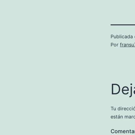
Publicada 
Por
frans
Dej
Tu direcci
están mar
Comenta