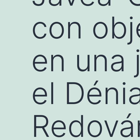
con obj
en una 
el Dénia
Redov