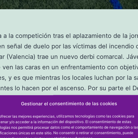
a a la competición tras el aplazamiento de la jo
n señal de duelo por las víctimas del incendio 
 (Valencia) trae un nuevo derbi comarcal. Jáv
 ven las caras en un enfrentamiento con objeti
es, y es que mientras los locales luchan por la s
tantes lo hacen por el ascenso. Por su parte el 
n nada fácil en casa ante el Redován.
Gestionar el consentimiento de las cookies
CALPE
ofrecer las mejores experiencias, utilizamos tecnologías como las cookies para
 puntos en juego en este derbi comarcal son vit
enar y/o acceder a la información del dispositivo. El consentimiento de estas
logías nos permitirá procesar datos como el comportamiento de navegación o la
os equipos. Los javienses necesitan ganar o g
ificaciones únicas en este sitio. No consentir o retirar el consentimiento, puede