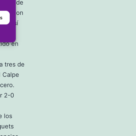
puntos de
 pero con
as
so. Así
mañana
tido en
a tres de
l Calpe
rcero.
or 2-0
e los
guets