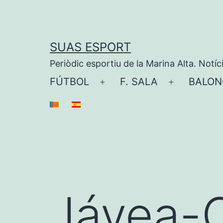
Saltar
al
contenido
SUAS ESPORT
Periòdic esportiu de la Marina Alta. Notíc
FÚTBOL
F. SALA
BALON
Abrir
Abrir
el
el
menú
menú
Jávea-C