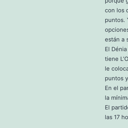
porque g
con los 
puntos. 
opciones
están a 
El Dénia
tiene L’O
le coloc
puntos y
En el pa
la mínim
El parti
las 17 h