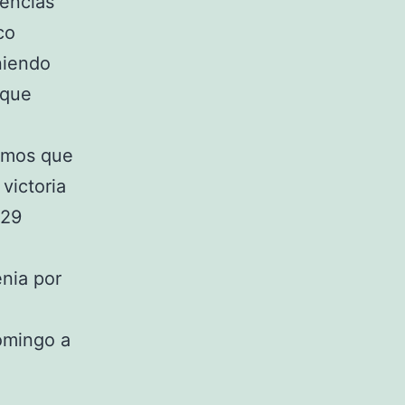
rencias
co
eniendo
 que
ismos que
 victoria
 29
énia por
omingo a