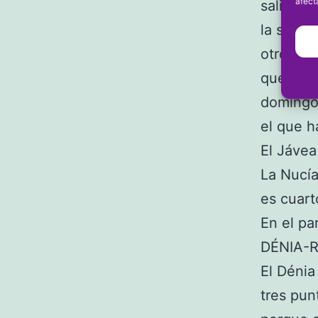
afect
salir de
la salva
otro obj
que el M
domingo 
el que 
El Jávea
La Nucía
es cuart
En el pa
DÉNIA-
El Dénia
tres pun