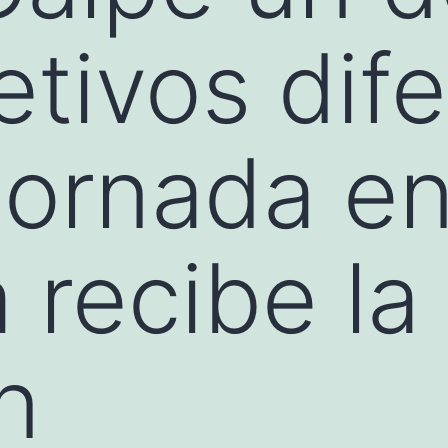
etivos dif
jornada en
 recibe la
án