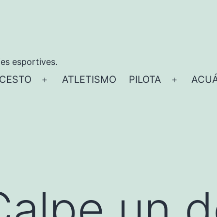
ies esportives.
CESTO
ATLETISMO
PILOTA
ACUÁ
Abrir
Abrir
el
el
menú
menú
alpe un d