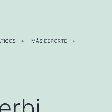
TICOS
MÁS DEPORTE
Abrir
Abrir
el
el
menú
menú
erbi