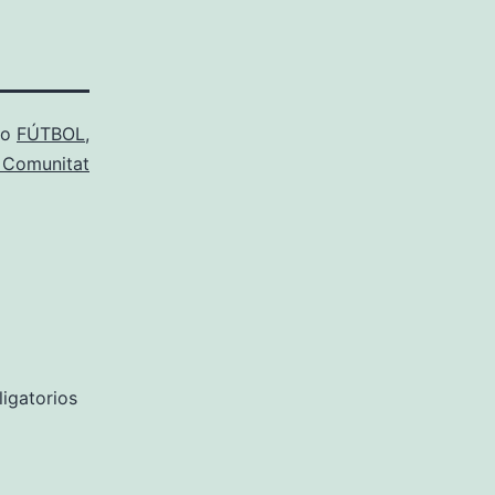
mo
FÚTBOL
,
a Comunitat
igatorios