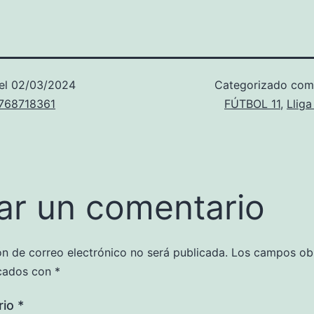
el
02/03/2024
Categorizado co
u768718361
FÚTBOL 11
,
Llig
ar un comentario
ón de correo electrónico no será publicada.
Los campos obl
cados con
*
rio
*