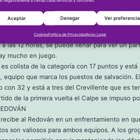
ar negativamente a ciertas características y funciones.
 los puestos de descenso, porque están a tres 
ción. Los calpinos también necesitan la victoria
Aceptar
Denegar
Ver preferenci
etivo, seguir luchando por los puestos de ascen
unicipal de Xàbia, escenario de este choque 
Cookies
Política de Privacidad
Aviso Legal
a las 12 horas, se puede llenar para ver un par
hay mucho en juego.
 es colista de la categoría con 17 puntos y está 
, equipo que marca los puestos de salvación. E
o con 32 y está a tres del Crevillente que es te
rtido de la primera vuelta el Calpe se impuso p
REDOVÁN
 recibe al Redován en un enfrentamiento en qu
tos son valiosos para ambos equipos. A los gro