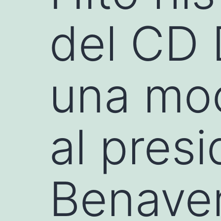
del CD 
una moc
al pres
Benave