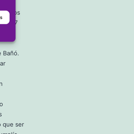
mple los
as
los 117
entado
e Bañó.
ar
n
mo
s
o que ser