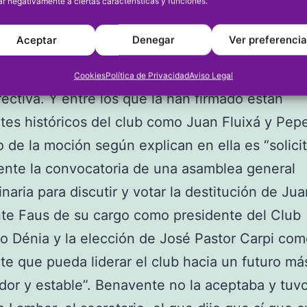
ar negativamente a ciertas características y funciones.
e no quiso aceptarla diciendo que no se podía
r. Pero los estatutos son claros y la moción cu
Aceptar
Denegar
Ver preferenci
s requisitos ya que la han firmado 65 socios de 
e el CD Dénia, más de la mitad del censo pres
Cookies
Política de Privacidad
Aviso Legal
irectiva. Y entre los que la han firmado están
tes históricos del club como Juan Fluixá y Pep
o de la moción según explican en ella es “solicit
nte la convocatoria de una asamblea general
inaria para discutir y votar la destitución de Jua
te Faus de su cargo como presidente del Club
o Dénia y la elección de José Pastor Carpi co
te que pueda liderar el club hacia un futuro má
or y estable”. Benavente no la aceptaba y tuv