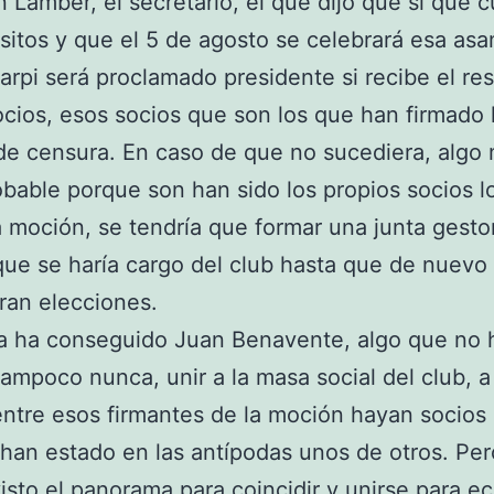
 Lamber, el secretario, el que dijo que sí que 
isitos y que el 5 de agosto se celebrará esa as
rpi será proclamado presidente si recibe el re
ocios, esos socios que son los que han firmado 
e censura. En caso de que no sucediera, algo
bable porque son han sido los propios socios l
a moción, se tendría que formar una junta gesto
 que se haría cargo del club hasta que de nuevo
ran elecciones.
a ha conseguido Juan Benavente, algo que no 
ampoco nunca, unir a la masa social del club, a
ntre esos firmantes de la moción hayan socios
han estado en las antípodas unos de otros. Pe
isto el panorama para coincidir y unirse para ec