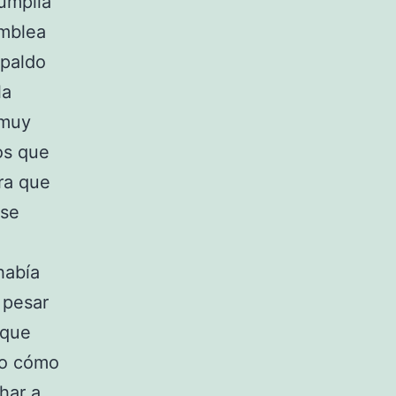
cumplía
amblea
spaldo
la
 muy
os que
ra que
 se
había
 pesar
 que
ro cómo
har a