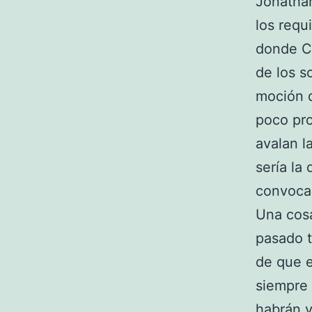
Jonathan
los requ
donde Ca
de los s
moción d
poco pro
avalan l
sería la
convoca
Una cos
pasado t
de que e
siempre 
habrán v