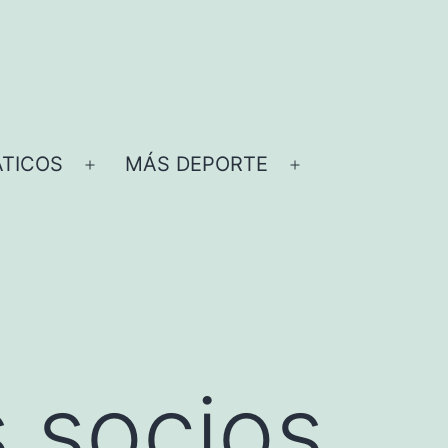
TICOS
MÁS DEPORTE
Abrir
Abrir
el
el
menú
menú
s socios