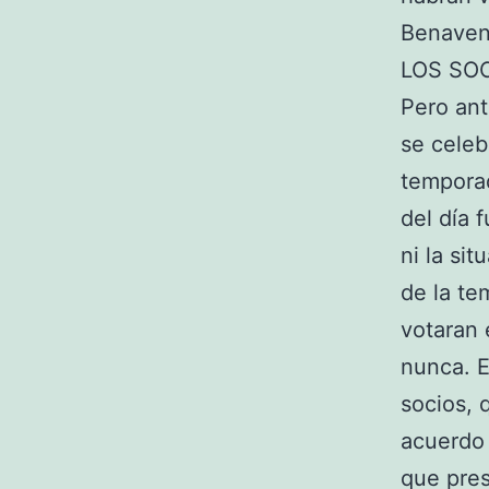
Benavent
LOS SO
Pero ant
se celeb
tempora
del día 
ni la si
de la te
votaran 
nunca. E
socios, 
acuerdo 
que pre