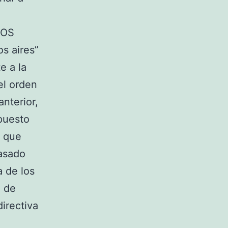
TOS
os aires”
e a la
el orden
anterior,
upuesto
Y que
pasado
a de los
n de
directiva