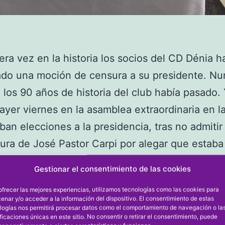
era vez en la historia los socios del CD Dénia h
ado una moción de censura a su presidente. Nu
 los 90 años de historia del club había pasado.
ayer viernes en la asamblea extraordinaria en l
an elecciones a la presidencia, tras no admitir 
ura de José Pastor Carpi por alegar que estaba
. Pero Carpi y los socios se guardaban un as en
Gestionar el consentimiento de las cookies
 antes de que Juan Benavente se autoproclama
ofrecer las mejores experiencias, utilizamos tecnologías como las cookies para
esidente del Dénia, para los próximos cuatro añ
enar y/o acceder a la información del dispositivo. El consentimiento de estas
logías nos permitirá procesar datos como el comportamiento de navegación o la
ron la moción de censura. La sorpresa fue may
ificaciones únicas en este sitio. No consentir o retirar el consentimiento, puede