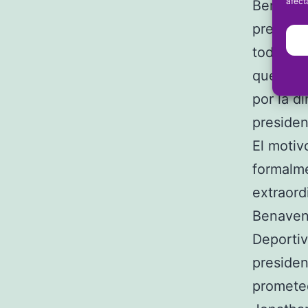
afect
Benavent
presenta
todos lo
que tien
por la d
presiden
El motiv
formalme
extraord
Benaven
Deportiv
presiden
prometed