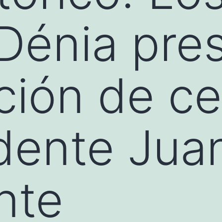
Dénia pre
ión de ce
idente Jua
nte