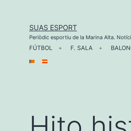
Saltar
al
contenido
SUAS ESPORT
Periòdic esportiu de la Marina Alta. Notíc
FÚTBOL
F. SALA
BALON
Abrir
Abrir
el
el
menú
menú
Hito his