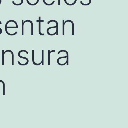
sentan
nsura
n