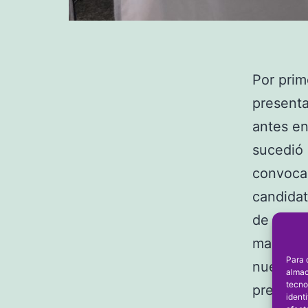
Por prim
present
antes en
sucedió 
convocab
candidat
de plazo
manga y
Para 
nuevo pr
almac
tecno
presenta
ident