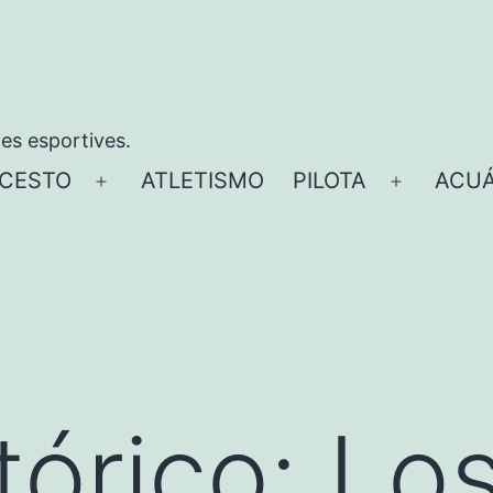
ies esportives.
CESTO
ATLETISMO
PILOTA
ACUÁ
Abrir
Abrir
el
el
menú
menú
tórico: Lo